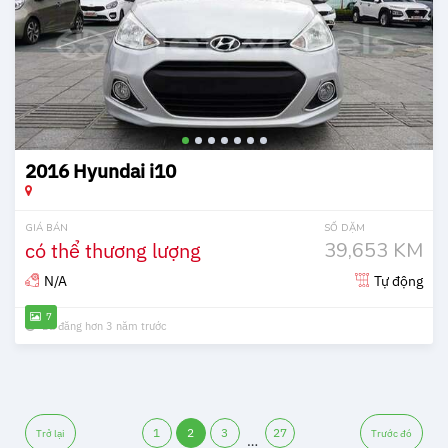
2016 Hyundai i10
GIÁ BÁN
SỐ DẶM
có thể thương lượng
39,653 KM
N/A
Tự động
7
Đã đăng hơn 3 năm trước
1
2
3
27
Trở lại
Trước đó
…