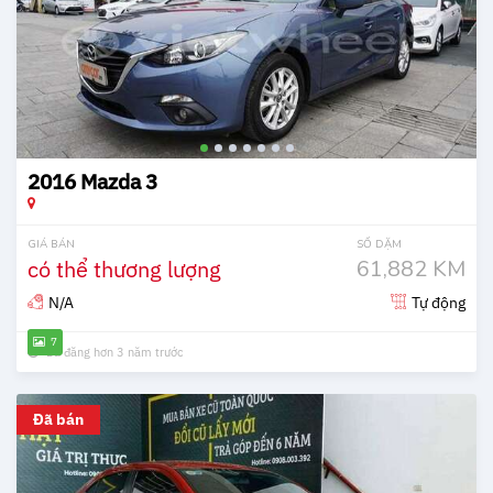
2016 Mazda 3
GIÁ BÁN
SỐ DẶM
có thể thương lượng
61,882 KM
N/A
Tự động
7
Đã đăng hơn 3 năm trước
Đã bán