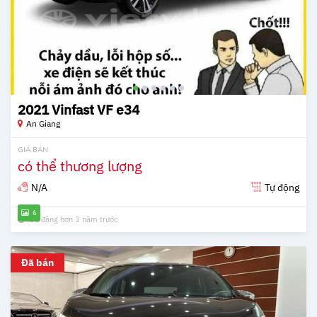
2021 Vinfast VF e34
An Giang
GIÁ BÁN
có thể thương lượng
N/A
Tự động
6
Đã đăng hơn 3 năm trước
Đã bán