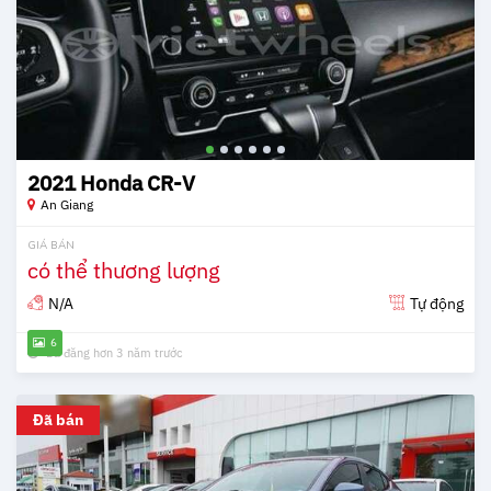
2021 Honda CR-V
An Giang
GIÁ BÁN
có thể thương lượng
N/A
Tự động
6
Đã đăng hơn 3 năm trước
Đã bán