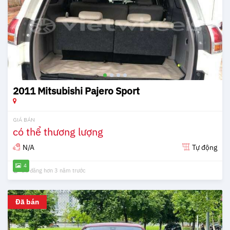
2011 Mitsubishi Pajero Sport
GIÁ BÁN
có thể thương lượng
N/A
Tự động
4
Đã đăng hơn 3 năm trước
Đã bán