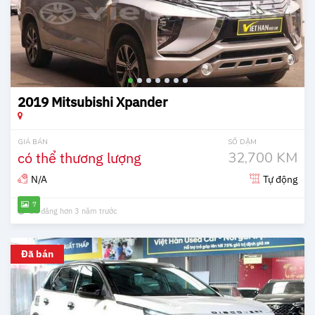
2019 Mitsubishi Xpander
GIÁ BÁN
SỐ DẶM
có thể thương lượng
32,700 KM
N/A
Tự động
7
Đã đăng hơn 3 năm trước
Đã bán