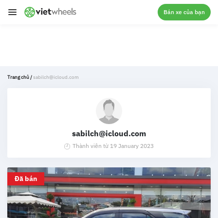
crossorigin
Bán xe của bạn
Trang chủ
/
sabilch@icloud.com
sabilch@icloud.com
Thành viên từ 19 January 2023
Đã bán