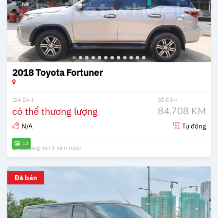
2018 Toyota Fortuner
GIÁ BÁN
SỐ DẶM
có thể thương lượng
84,708 KM
N/A
Tự động
12
Đã đăng hơn 3 năm trước
Đã bán