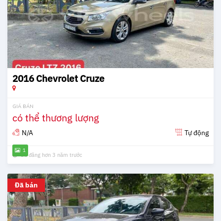
2016 Chevrolet Cruze
GIÁ BÁN
có thể thương lượng
N/A
Tự động
1
Đã đăng hơn 3 năm trước
Đã bán