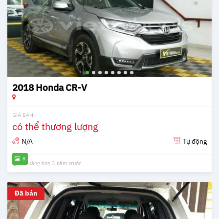
2018 Honda CR-V
GIÁ BÁN
có thể thương lượng
N/A
Tự động
8
Đã đăng hơn 3 năm trước
Đã bán