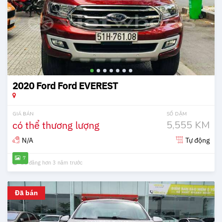
2020 Ford Ford EVEREST
GIÁ BÁN
SỐ DẶM
có thể thương lượng
5,555 KM
N/A
Tự động
7
Đã đăng hơn 3 năm trước
Đã bán