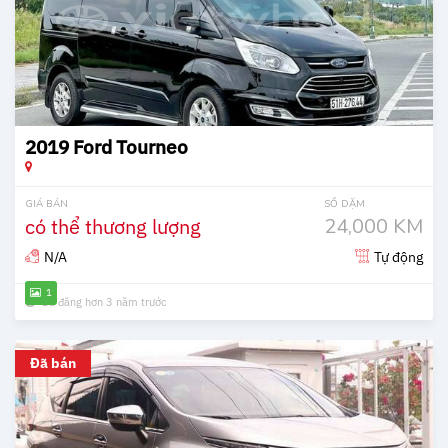
2019 Ford Tourneo
GIÁ BÁN
SỐ DẶM
có thể thương lượng
24,000 KM
N/A
Tự động
1
Đã đăng hơn 3 năm trước
Đã bán