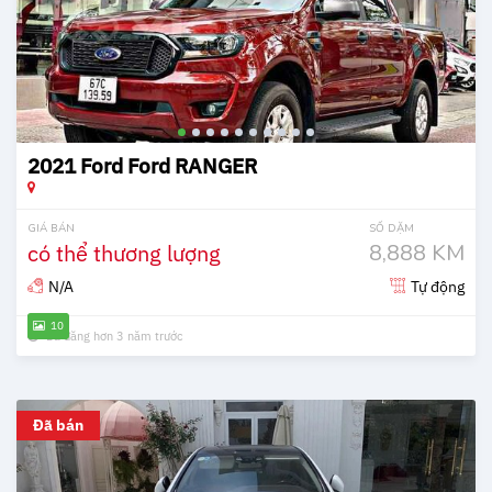
2021 Ford Ford RANGER
GIÁ BÁN
SỐ DẶM
có thể thương lượng
8,888 KM
N/A
Tự động
10
Đã đăng hơn 3 năm trước
Đã bán