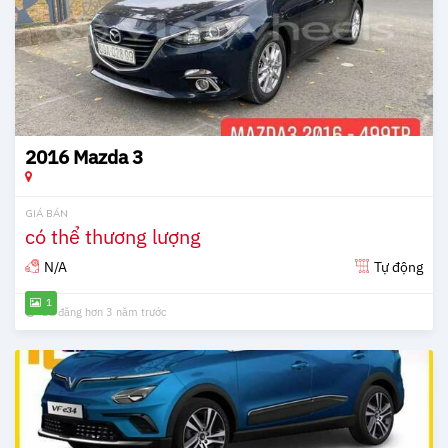
2016 Mazda 3
GIÁ BÁN
có thể thương lượng
N/A
Tự động
1
Đã đăng hơn 3 năm trước