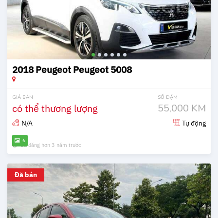
2018 Peugeot Peugeot 5008
GIÁ BÁN
SỐ DẶM
có thể thương lượng
55,000 KM
N/A
Tự động
6
Đã đăng hơn 3 năm trước
Đã bán