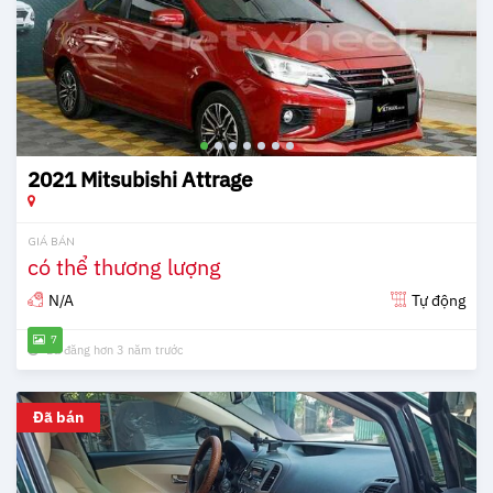
2021 Mitsubishi Attrage
GIÁ BÁN
có thể thương lượng
N/A
Tự động
7
Đã đăng hơn 3 năm trước
Đã bán