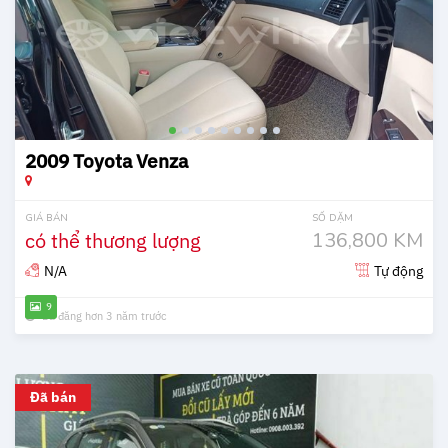
2009 Toyota Venza
GIÁ BÁN
SỐ DẶM
có thể thương lượng
136,800 KM
N/A
Tự động
9
Đã đăng hơn 3 năm trước
Đã bán