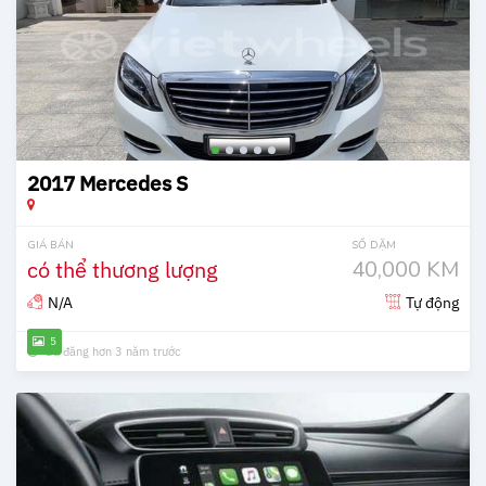
2017 Mercedes S
GIÁ BÁN
SỐ DẶM
có thể thương lượng
40,000 KM
N/A
Tự động
5
Đã đăng hơn 3 năm trước