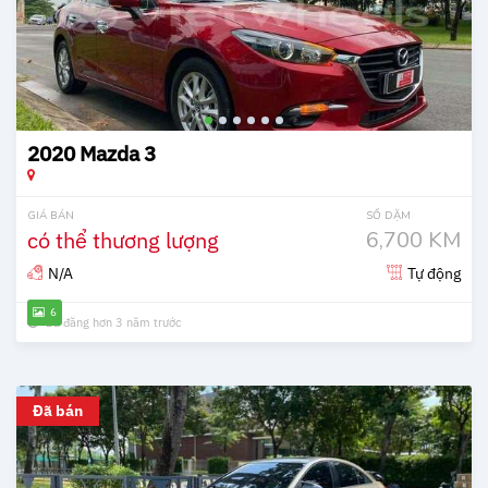
2020 Mazda 3
GIÁ BÁN
SỐ DẶM
có thể thương lượng
6,700 KM
N/A
Tự động
6
Đã đăng hơn 3 năm trước
Đã bán