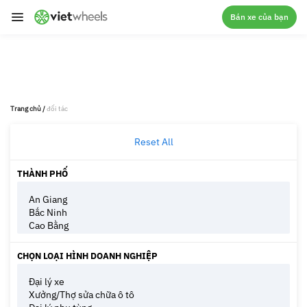
crossorigin
Bán xe của bạn
Trang chủ
/
đối tác
Reset All
THÀNH PHỐ
CHỌN LOẠI HÌNH DOANH NGHIỆP