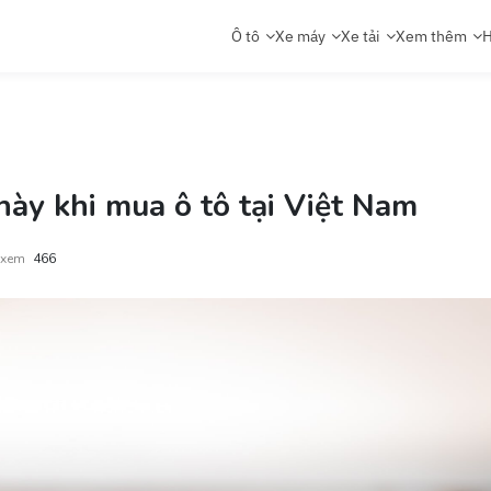
Ô tô
Xe máy
Xe tải
Xem thêm
H
ày khi mua ô tô tại Việt Nam
 xem
466