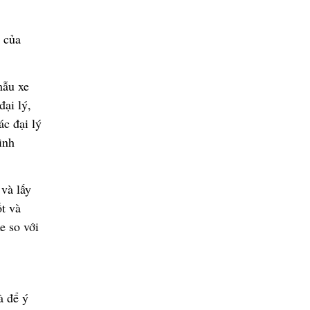
i c
ủ
a
m
ẫ
u xe
đạ
i lý,
các
đạ
i lý
ình
và l
ấ
y
ố
t và
e so v
ớ
i
à
để
ý