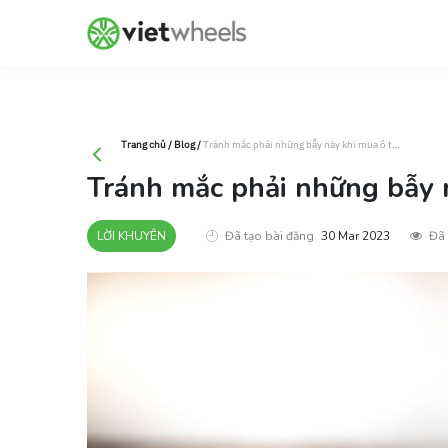
crossorigin
Trang chủ
/
Blog
/
Tránh mắc phải những bẫy này khi mua ô tô tại Việt Nam
Tránh mắc phải những bẫy n
LỜI KHUYÊN
Đã tạo bài đăng
30 Mar 2023
Đã