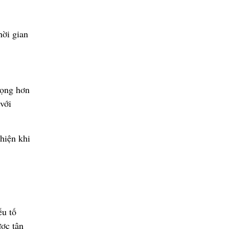
h
ờ
i gian
ọ
ng h
ơ
n
 v
ớ
i
 hi
ệ
n khi
ế
u t
ố
ượ
c tân