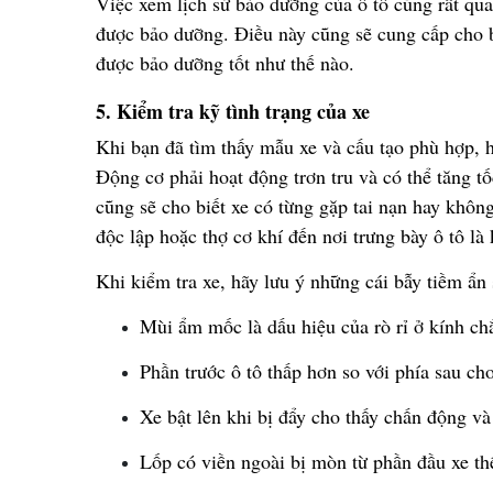
Vi
ệ
c xem l
ị
ch s
ử
b
ả
o d
ưỡ
ng c
ủ
a ô tô c
ũ
ng r
ấ
t qua
đượ
c b
ả
o d
ưỡ
ng.
Đ
i
ề
u này c
ũ
ng s
ẽ
cung c
ấ
p cho 
đượ
c b
ả
o d
ưỡ
ng t
ố
t nh
ư
th
ế
nào.
5. Ki
ể
m tra k
ỹ
tình tr
ạ
ng c
ủ
a xe
Khi b
ạ
n
đ
ã
t
ì
m th
ấ
y m
ẫ
u xe và c
ấ
u t
ạ
o phù h
ợ
p, 
Độ
ng c
ơ
ph
ả
i ho
ạ
t
độ
ng tr
ơ
n tru v
à
c
ó
th
ể
t
ă
ng t
ố
c
ũ
ng s
ẽ
cho bi
ế
t xe có t
ừ
ng g
ặ
p tai n
ạ
n hay khôn
độ
c l
ậ
p ho
ặ
c th
ợ
c
ơ
kh
í
đế
n n
ơ
i tr
ư
ng b
à
y
ô
t
ô
là
Khi ki
ể
m tra xe, hãy l
ư
u
ý
nh
ữ
ng cái b
ẫ
y ti
ề
m
ẩ
n 
Mùi
ẩ
m m
ố
c là d
ấ
u hi
ệ
u c
ủ
a rò r
ỉ
ở
kính ch
Ph
ầ
n tr
ướ
c ô tô th
ấ
p h
ơ
n so v
ớ
i phía sau cho
Xe b
ậ
t lên khi b
ị
đẩ
y cho th
ấ
y ch
ấ
n
độ
ng và
L
ố
p có vi
ề
n ngoài b
ị
mòn t
ừ
ph
ầ
n
đầ
u xe th