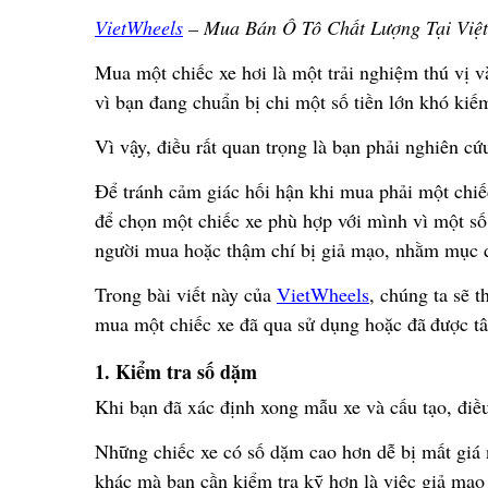
VietWheels
– Mua Bán Ô Tô Ch
ấ
t L
ượ
ng T
ạ
i Vi
ệ
Mua mộ
t chi
ế
c xe h
ơ
i l
à
m
ộ
t tr
ả
i nghi
ệ
m thú v
ị
v
vì b
ạ
n
đ
ang chu
ẩ
n b
ị
chi m
ộ
t s
ố
ti
ề
n l
ớ
n khó ki
ế
Vì v
ậ
y,
đ
i
ề
u r
ấ
t quan tr
ọ
ng là b
ạ
n ph
ả
i nghiên c
ứ
Để
tránh c
ả
m giác h
ố
i h
ậ
n khi mua ph
ả
i m
ộ
t chi
ế
để
ch
ọ
n m
ộ
t chi
ế
c xe phù h
ợ
p v
ớ
i mình vì m
ộ
t s
ố
ng
ườ
i mua ho
ặ
c th
ậ
m chí b
ị
gi
ả
m
ạ
o, nh
ằ
m m
ụ
c
Trong bài vi
ế
t này c
ủ
a
VietWheels
, chúng ta s
ẽ
t
mua m
ộ
t chi
ế
c xe
đ
ã
qua s
ử
d
ụ
ng ho
ặ
c
đ
ã
đượ
c t
1. Ki
ể
m tra s
ố
d
ặ
m
Khi b
ạ
n
đ
ã
xác
đị
nh xong m
ẫ
u xe và c
ấ
u t
ạ
o,
đ
i
ề
Nh
ữ
ng chi
ế
c xe có s
ố
d
ặ
m cao h
ơ
n d
ễ
b
ị
m
ấ
t giá
khác mà b
ạ
n c
ầ
n ki
ể
m tra k
ỹ
h
ơ
n l
à
vi
ệ
c gi
ả
m
ạ
o