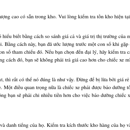
ượ
ng cao có s
ẵ
n trong kho. Vui lòng ki
ể
m tra t
ồ
n kho hi
ệ
n t
ạ
ó hi
ể
u bi
ế
t b
ằ
ng cách so sánh giá c
ả
và giá tr
ị
th
ị
tr
ườ
ng c
ủ
a 
i. B
ằ
ng cách này, b
ạ
n
đ
ã
ướ
c l
ượ
ng tr
ướ
c m
ộ
t con s
ố
khi g
ặ
p
con s
ố
tham chi
ế
u
đ
ó
. N
ế
u b
ạ
n ch
ọ
n
đế
n
đạ
i lý, hãy ki
ể
m tra 
ng cách
đ
ó
, b
ạ
n s
ẽ
không ph
ả
i tr
ả
giá cao h
ơ
n cho chi
ế
c xe m
ơ
, thì r
ấ
t có th
ể
nó
đ
ú
ng là nh
ư
v
ậ
y.
Đừ
ng
để
b
ị
l
ừ
a b
ở
i giá r
ẻ
e. M
ộ
t
đ
i
ề
u quan tr
ọ
ng n
ữ
a là chi
ế
c xe ph
ả
i
đượ
c b
ả
o d
ưỡ
ng t
ông b
ạ
n s
ẽ
ph
ả
i chi nhi
ề
u ti
ề
n h
ơ
n cho vi
ệ
c b
ả
o d
ưỡ
ng chi
ế
c x
và danh ti
ế
ng c
ủ
a h
ọ
. Ki
ể
m tra kích th
ướ
c kho hàng c
ủ
a h
ọ
v