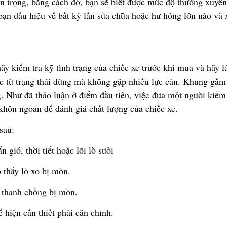
n tr
ọ
ng, b
ằ
ng cách
đ
ó
, b
ạ
n s
ẽ
bi
ế
t
đượ
c m
ứ
c
độ
th
ườ
ng xuyên
b
ạ
n d
ấ
u hi
ệ
u v
ề
b
ấ
t k
ỳ
l
ầ
n s
ử
a ch
ữ
a ho
ặ
c h
ư
h
ỏ
ng l
ớ
n nào và
hãy ki
ể
m tra k
ỹ
tình tr
ạ
ng c
ủ
a chi
ế
c xe tr
ướ
c khi mua và hãy lá
c t
ừ
tr
ạ
ng thái d
ừ
ng mà không g
ặ
p nhi
ề
u l
ự
c c
ả
n. Khung g
ầ
m
g. Nh
ư
đ
ã
th
ả
o lu
ậ
n
ở
đ
i
ể
m
đầ
u tiên, vi
ệ
c
đư
a m
ộ
t ng
ườ
i ki
ể
m 
 khôn ngoan
để
đ
á
nh gi
á
ch
ấ
t l
ượ
ng c
ủ
a chi
ế
c xe.
sau:
ắ
n gió, th
ờ
i ti
ế
t ho
ặ
c lõi lò s
ưở
i
 th
ấ
y lò xo b
ị
mòn.
 thanh ch
ố
ng b
ị
mòn.
ể
hi
ệ
n c
ầ
n thi
ế
t ph
ả
i c
ă
n ch
ỉ
nh.