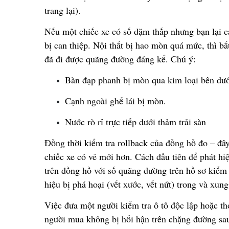
trang l
ạ
i).
N
ế
u m
ộ
t chi
ế
c xe có s
ố
d
ặ
m th
ấ
p nh
ư
ng b
ạ
n l
ạ
i c
b
ị
can thi
ệ
p. N
ộ
i th
ấ
t b
ị
hao mòn quá m
ứ
c, thì b
ấ
đ
ã
đ
i
đượ
c quãng
đườ
ng
đ
á
ng k
ể
. Chú ý:
Bàn
đạ
p phanh b
ị
mòn qua kim lo
ạ
i bên d
ư
C
ạ
nh ngoài gh
ế
lái b
ị
mòn.
N
ướ
c rò r
ỉ
tr
ự
c ti
ế
p d
ướ
i th
ả
m tr
ả
i sàn
Đồ
ng th
ờ
i ki
ể
m tra rollback c
ủ
a
đồ
ng h
ồ
đ
o –
đ
â
y
chi
ế
c xe có v
ẻ
m
ớ
i h
ơ
n. C
á
ch
đầ
u tiên
để
phát hi
tr
ê
n
đồ
ng h
ồ
v
ớ
i s
ố
quãng
đườ
ng trên h
ồ
s
ơ
ki
ể
m 
hi
ệ
u b
ị
phá ho
ạ
i (v
ế
t x
ướ
c, v
ế
t n
ứ
t) trong và xun
Vi
ệ
c
đư
a m
ộ
t ng
ườ
i ki
ể
m tra ô tô
độ
c l
ậ
p ho
ặ
c th
ng
ườ
i mua không b
ị
h
ố
i h
ậ
n trên ch
ặ
ng
đườ
ng sa