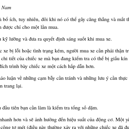
t Nam
à b
ổ
ích, tuy nhiên,
đ
ô
i khi n
ó
c
ó
th
ể
gây c
ă
ng th
ẳ
ng và m
ấ
t t
m
đượ
c ch
ỉ
cho m
ộ
t l
ầ
n mua.
u k
ỹ
l
ưỡ
ng và
đư
a ra quy
ế
t
đị
nh sáng su
ố
t khi mua xe.
c xe b
ị
l
ỗ
i ho
ặ
c tình tr
ạ
ng kém, ng
ườ
i mua xe c
ầ
n ph
ả
i th
ậ
n tr
chi ti
ế
t c
ủ
a chi
ế
c xe mà b
ạ
n
đ
ang ki
ể
m tra có th
ể
b
ị
gi
ấ
u kín
đ
í
ch tr
ì
nh b
à
y chi
ế
c xe m
ộ
t cách h
ấ
p d
ẫ
n h
ơ
n.
h
ả
o lu
ậ
n v
ề
nh
ữ
ng c
ạ
m b
ẫ
y c
ầ
n tránh và nh
ữ
ng l
ư
u
ý
c
ầ
n th
ự
c
ân trang l
ạ
i.
u
đầ
u tiên b
ạ
n c
ầ
n làm là ki
ể
m tra t
ổ
ng s
ố
d
ặ
m.
 nhanh h
ơ
n v
à
s
ẽ
ả
nh h
ưở
ng
đế
n hi
ệ
u su
ấ
t c
ủ
a
độ
ng c
ơ
. M
ộ
t y
 công t
ơ
m
é
t (
đ
i
ề
u này th
ườ
ng x
ả
y ra v
ớ
i nh
ữ
ng chi
ế
c xe
đ
ã
đ