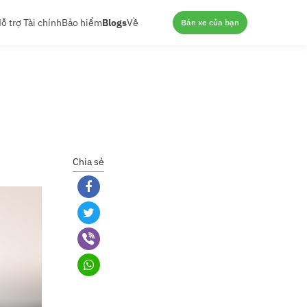
ỗ trợ Tài chính
Bảo hiểm
Blogs
Về
Bán xe của bạn
Chia sẻ