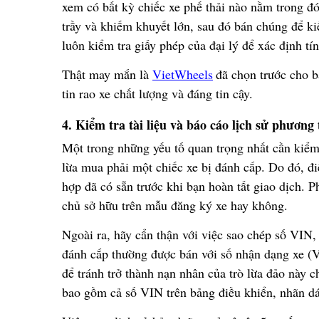
xem có b
ấ
t k
ỳ
chi
ế
c xe ph
ế
th
ả
i nào n
ằ
m trong
đ
tr
ầ
y và khi
ế
m khuy
ế
t l
ớ
n, sau
đ
ó
b
á
n ch
ú
ng
để
ki
luôn ki
ể
m tra gi
ấ
y phép c
ủ
a
đạ
i lý
để
xác
đị
nh tí
Th
ậ
t may m
ắ
n là
VietWheels
đ
ã
ch
ọ
n tr
ướ
c cho b
tin rao xe ch
ấ
t l
ượ
ng và
đ
á
ng tin c
ậ
y.
4. Ki
ể
m tra tài li
ệ
u và báo cáo l
ị
ch s
ử
ph
ươ
ng 
M
ộ
t trong nh
ữ
ng y
ế
u t
ố
quan tr
ọ
ng nh
ấ
t c
ầ
n ki
ể
m
l
ừ
a mua ph
ả
i m
ộ
t chi
ế
c xe b
ị
đ
á
nh c
ắ
p. Do
đ
ó
,
đ
i
h
ợ
p
đ
ã
c
ó
s
ẵ
n tr
ướ
c khi b
ạ
n hoàn t
ấ
t giao d
ị
ch. P
ch
ủ
s
ở
h
ữ
u trên m
ẫ
u
đă
ng k
ý
xe hay kh
ô
ng.
Ngoài ra, hãy c
ẩ
n th
ậ
n v
ớ
i vi
ệ
c sao chép s
ố
VIN
đ
á
nh c
ắ
p th
ườ
ng
đượ
c bán v
ớ
i s
ố
nh
ậ
n d
ạ
ng xe (
để
tránh tr
ở
thành n
ạ
n nhân c
ủ
a trò l
ừ
a
đả
o này c
bao g
ồ
m c
ả
s
ố
VIN trên b
ả
ng
đ
i
ề
u khi
ể
n, nhãn d