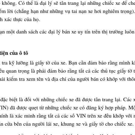
ó
kh
ô
ng. Có th
ể
là
đạ
i lý s
ẽ
tân trang l
ạ
i nh
ữ
ng chi
ế
c xe
để
ch
ế
m l
ờ
i (ch
ẳ
ng h
ạ
n nh
ư
nh
ữ
ng v
ụ
tai n
ạ
n xe h
ơ
i nghi
ê
m tr
ọ
ng)
nh xác th
ự
c c
ủ
a h
ọ
.
ạ
n m
ộ
t danh sách các
đạ
i lý bán xe uy tín trên th
ị
tr
ườ
ng luô
ti
ệ
n c
ủ
a ô tô
 tra k
ỹ
l
ưỡ
ng là gi
ấ
y t
ờ
c
ủ
a xe. B
ạ
n c
ầ
n
đả
m b
ả
o r
ằ
ng mình k
ề
u quan tr
ọ
ng là ph
ả
i
đả
m b
ả
o r
ằ
ng t
ấ
t c
ả
các th
ủ
t
ụ
c gi
ấ
y t
ờ
t
h
ả
i ki
ể
m tra xem tên và
đị
a ch
ỉ
c
ủ
a ng
ườ
i bán có kh
ớ
p v
ớ
i thô
,
đặ
c bi
ệ
t là
đố
i v
ớ
i nh
ữ
ng chi
ế
c xe
đ
ã
đượ
c tân trang l
ạ
i. Các 
VIN)
đ
ã
đượ
c qu
ẹ
t t
ừ
nh
ữ
ng chi
ế
c xe có
đă
ng k
ý
h
ợ
p pháp. M
hính là xác minh r
ằ
ng t
ấ
t c
ả
các s
ố
VIN trên xe
đề
u kh
ớ
p v
ớ
i 
án c
ử
a bên c
ủ
a ng
ườ
i lái xe, khung xe và gi
ấ
y t
ờ
cho chi
ế
c xe.