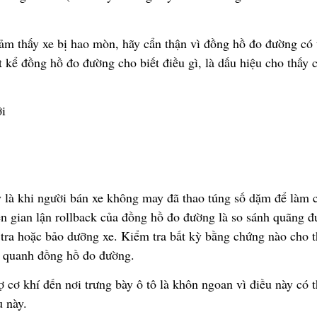
ả
m th
ấ
y xe b
ị
hao mòn, hãy c
ẩ
n th
ậ
n vì
đồ
ng h
ồ
đ
o
đườ
ng có 
t k
ể
đồ
ng h
ồ
đ
o
đườ
ng cho bi
ế
t
đ
i
ề
u gì, là d
ấ
u hi
ệ
u cho th
ấ
y 
ớ
i
 l
à
khi ng
ườ
i bán xe không may
đ
ã
thao túng s
ố
d
ặ
m
để
làm 
ệ
n gian l
ậ
n rollback c
ủ
a
đồ
ng h
ồ
đ
o
đườ
ng là so sánh quãng
đ
tra ho
ặ
c b
ả
o d
ưỡ
ng xe. Ki
ể
m tra b
ấ
t k
ỳ
b
ằ
ng ch
ứ
ng nào cho t
g quanh
đồ
ng h
ồ
đ
o
đườ
ng.
ợ
c
ơ
kh
í
đế
n n
ơ
i tr
ư
ng b
à
y
ô
t
ô
là khôn ngoan vì
đ
i
ề
u này có t
u này.