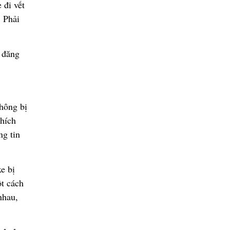
e
đ
i v
ế
t
. Ph
ả
i
n
đă
ng
hông b
ị
hích
ng tin
xe b
ị
ộ
t cách
nhau,