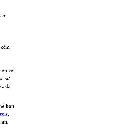
em
 kém.
h
ợ
p v
ớ
i
có s
ự
 xe
đ
ã
th
ể
b
ạ
n
eels
,
Nam.