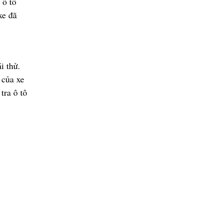
 ô tô
 xe
đ
ã
i th
ử
.
 c
ủ
a xe
tra ô tô