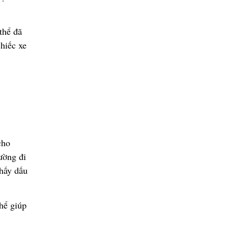
th
ể
đ
ã
chi
ế
c xe
cho
ườ
ng
đ
i
h
ấ
y d
ấ
u
h
ể
giúp