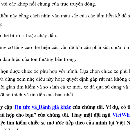
v
ớ
i các kh
ớ
p n
ố
i chung c
ủ
a tr
ụ
c truy
ề
n
độ
ng.
đ
i
ề
u này b
ằ
ng cách nhìn vào màu s
ắ
c c
ủ
a các t
ấ
m li
ề
n k
ề
để
x
g.
ó
th
ể
b
ị
rò r
ỉ
ho
ặ
c cháy d
ầ
u.
ộ
ng c
ơ
t
ă
ng cao th
ể
hi
ệ
n các v
ấ
n
đề
l
ớ
n c
ầ
n ph
ả
i s
ử
a ch
ữ
a t
ố
n
à d
ấ
u hi
ệ
u c
ủ
a t
ổ
n th
ươ
ng b
ê
n trong.
ch
ọ
n
đượ
c chi
ế
c xe phù h
ợ
p v
ớ
i mình. L
ự
a ch
ọ
n chi
ế
c xe phù 
 và
đừ
ng xem nh
ẹ
đ
i
ề
u này ho
ặ
c quy
ế
t
đị
nh g
ấ
p rút mà không 
h
ờ
i gian tìm ki
ế
m và so sánh c
ả
xe m
ớ
i, xe
đ
ã
qua s
ử
d
ụ
ng và
v
ớ
i s
ở
thích và túi ti
ề
n c
ủ
a b
ạ
n nh
ấ
t.
uy c
ậ
p
Tin t
ứ
c v
à
Đ
ánh giá khác
c
ủ
a chúng tôi. Ví d
ụ
, có 
hù hợp cho bạn” của chúng tôi.
Thay m
ặ
t
độ
i ng
ũ
VietWh
i
ệ
c tìm ki
ế
m chi
ế
c xe m
ơ
ướ
c ti
ế
p theo c
ủ
a mình t
ạ
i Vi
ệ
t 