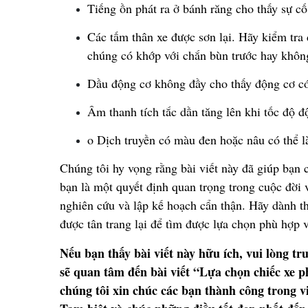
Ti
ế
ng
ồ
n phát ra
ở
bánh r
ă
ng cho th
ấ
y s
ự
c
ố
Các t
ấ
m thân xe
đượ
c s
ơ
n l
ạ
i. Hãy ki
ể
m tra
chúng có kh
ớ
p v
ớ
i ch
ắ
n bùn tr
ướ
c hay khôn
D
ầ
u
độ
ng c
ơ
kh
ô
ng
đầ
y cho th
ấ
y
độ
ng c
ơ
c
Âm thanh tích t
ắ
c d
ầ
n t
ă
ng lên khi t
ố
c
độ
đ
o D
ị
ch truy
ề
n có màu
đ
en ho
ặ
c nâu có th
ể
l
Chúng tôi hy v
ọ
ng r
ằ
ng bài vi
ế
t này
đ
ã
gi
ú
p b
ạ
n 
b
ạ
n là m
ộ
t quy
ế
t
đị
nh quan tr
ọ
ng trong cu
ộ
c
đờ
i
nghiên c
ứ
u và l
ậ
p k
ế
ho
ạ
ch c
ẩ
n th
ậ
n. Hãy dành t
đượ
c tân trang l
ạ
i
để
tìm
đượ
c l
ự
a ch
ọ
n phù h
ợ
p 
N
ế
u b
ạ
n th
ấ
y bài vi
ế
t này h
ữ
u ích, vui lòng tr
s
ẽ
quan tâm
đế
n bài vi
ế
t “Lựa chọn chiếc xe p
chúng tôi xin chúc các b
ạ
n thành công trong v