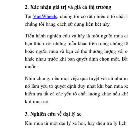
2. Xác nh
ậ
n giá tr
ị
và giá c
ả
th
ị
tr
ườ
ng
T
ạ
i
VietWheels
, chúng tôi có r
ấ
t nhi
ề
u ô tô ch
ấ
t l
chúng tôi b
ằ
ng cách s
ử
d
ụ
ng liên k
ế
t này.
Ti
ế
n hành nghiên c
ứ
u và hãy là m
ộ
t ng
ườ
i mua c
b
ạ
n thích v
ớ
i nh
ữ
ng m
ẫ
u khác trên trang chúng tô
ho
ặ
c ng
ườ
i mua và b
ạ
n có th
ể
th
ươ
ng l
ượ
ng v
ớ
i 
khác nhau tr
ướ
c khi b
ạ
n quy
ế
t
đị
nh ch
ọ
n m
ộ
t. B
ằ
mu
ố
n.
Nhìn chung, n
ế
u m
ọ
i vi
ệ
c quá tuy
ệ
t v
ờ
i c
ứ
nh
ư
m
nó làm y
ế
u t
ố
quy
ế
t
đị
nh duy nh
ấ
t khi b
ạ
n mua x
ki
ể
m tra t
ấ
t c
ả
các y
ế
u t
ố
ch
ấ
t l
ượ
ng khác n
ế
u kh
khi mua nó.
3. Nghiên c
ứ
u v
ề
đạ
i lý xe
Khi mua t
ừ
m
ộ
t
đạ
i lý xe h
ơ
i, h
ã
y
đ
i
ề
u tra lý l
ị
ch 