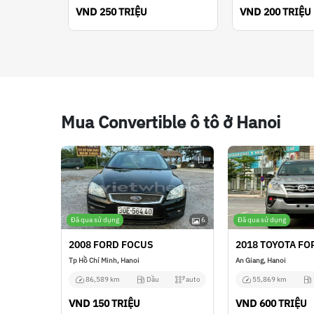
VND
VND
250 TRIỆU
200 TRIỆU
Mua Convertible ô tô ở Hanoi
Đã qua sử dụng
6
Đã qua sử dụng
2008 FORD FOCUS
2018 TOYOTA F
Tp Hồ Chí Minh, Hanoi
An Giang, Hanoi
86,589 km
Dầu
auto
55,869 km
VND
VND
150 TRIỆU
600 TRIỆU