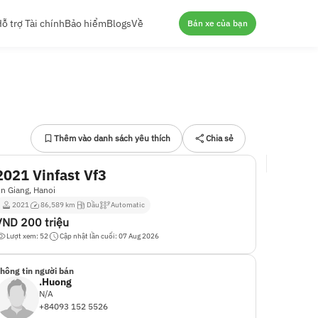
ỗ trợ Tài chính
Bảo hiểm
Blogs
Về
Bán xe của bạn
Thêm vào danh sách yêu thích
Chia sẻ
2021 Vinfast Vf3
n Giang, Hanoi
2021
86,589 km
Dầu
Automatic
VND
200 triệu
Lượt xem: 52
Cập nhật lần cuối: 07 Aug 2026
hông tin người bán
.Huong
N/A
+84093 152 5526