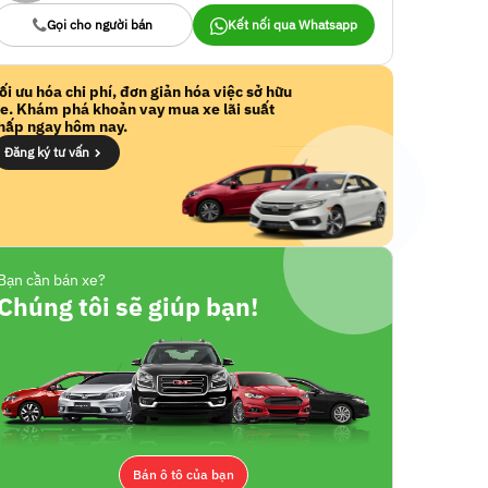
Gọi cho người bán
Kết nối qua Whatsapp
ối ưu hóa chi phí, đơn giản hóa việc sở hữu
e. Khám phá khoản vay mua xe lãi suất
hấp ngay hôm nay.
Đăng ký tư vấn
Bạn cần bán xe?
Chúng tôi sẽ giúp bạn!
Bán ô tô của bạn