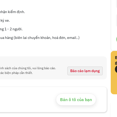
 nhận kiểm định.
 ký xe.
ng 1 - 2 người.
a hàng (biên lai chuyển khoản, hoá đơn, email..)
g
ính sách của chúng tôi, vui lòng báo cáo.
Báo cáo lạm dụng
các biện pháp cần thiết.
Bán ô tô của bạn