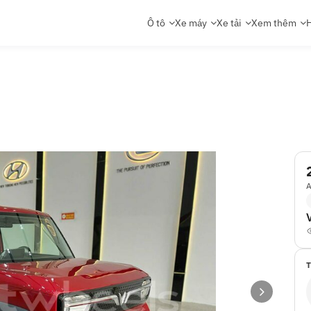
Ô tô
Xe máy
Xe tải
Xem thêm
H
A
T