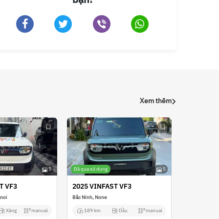
Xem thêm
5
Đã qua sử dụng
5
T VF3
2025 VINFAST VF3
anoi
Bắc Ninh, None
Xăng
manual
189 km
Dầu
manual