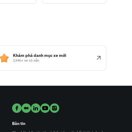
Khám phá danh mục xe mới
1346+ xe có sẵn
Bản tin