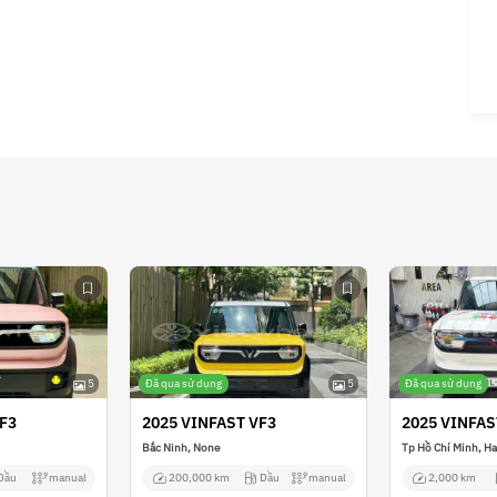
5
Đã qua sử dụng
5
Đã qua sử dụng
F3
2025 VINFAST VF3
2025 VINFAS
Bắc Ninh, None
Tp Hồ Chí Minh, H
Dầu
manual
200,000 km
Dầu
manual
2,000 km