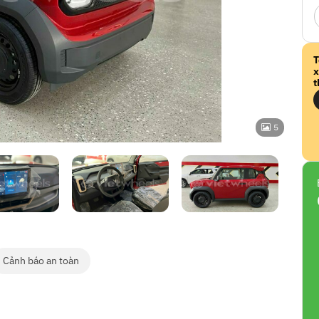
T
x
t
5
Cảnh báo an toàn