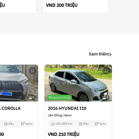
VND
IỆU
200 TRIỆU
Xem thêm
6
Đã qua sử dụng
5
A COROLLA
2016 HYUNDAI I10
Lâm Đồng, Hanoi
Dầu
auto
120,000 km
Dầu
auto
VND
00
210 TRIỆU