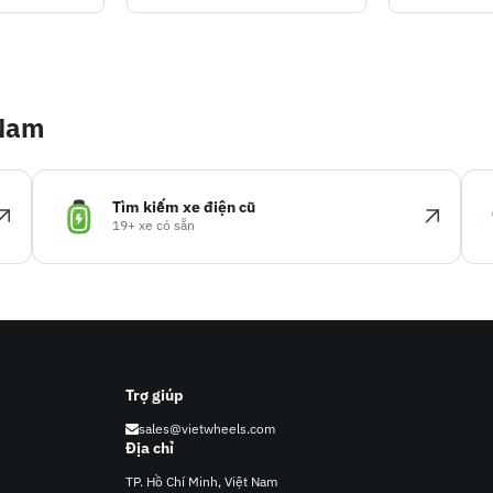
 Nam
Tìm kiếm xe điện cũ
19+ xe có sẵn
Trợ giúp
sales@vietwheels.com
Địa chỉ
TP. Hồ Chí Minh, Việt Nam