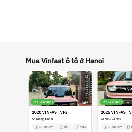
Mua Vinfast ô tô ở Hanoi
Đã qua sử dụng
4
Đã qua sử dụng
2020 VINFAST VF3
2025 VINFAST V
An Giang, Hanoi
Cà Mau, Cà Mau
86,589 km
Dầu
auto
88,000 km