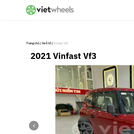
crossorigin
Trang chủ
/
Xe ô tô
/
Vinfast Vf3
2021 Vinfast Vf3