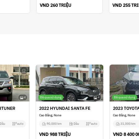
VND
VND
260 TRIỆU
255 TR
4
Đã qua sử dụng
4
Đã qua sử dụng
ORTUNER
2022 HYUNDAI SANTA FE
2023 TOYOT
Cao Bằng, None
Cao Bằng, None
Dầu
auto
90,000 km
Dầu
auto
31,000 km
VND
VND
988 TRIỆU
8 400 0