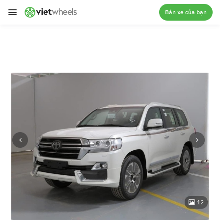
crossorigin
Bán xe của bạn
12