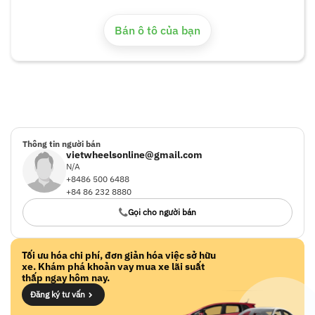
Bán ô tô của bạn
Thông tin người bán
vietwheelsonline@gmail.com
N/A
+8486 500 6488
+84 86 232 8880
Gọi cho người bán
Tối ưu hóa chi phí, đơn giản hóa việc sở hữu
xe. Khám phá khoản vay mua xe lãi suất
thấp ngay hôm nay.
Đăng ký tư vấn