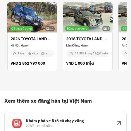
Đã qua sử dụng
12
Đã qua sử dụng
5
Đã qu
2026 TOYOTA LAND CRUISER PRADO
2016 TOYOTA LAND CRUISER PRADO
Hà Nội, Hanoi
Lâm Đồng, Hanoi
An Gia
1 km
Xăng
auto
129,586 km
Dầu
auto
8
VND
2 862 797 000
VND
1 000 triệu
VND
Xem thêm xe đăng bán tại Việt Nam
Khám phá xe ô tô cũ chạy xăng
2737+ xe có sẵn