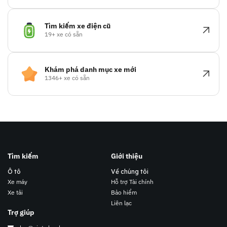
Tìm kiếm xe điện cũ
19+ xe có sẵn
Khám phá danh mục xe mới
1346+ xe có sẵn
Tìm kiếm
Giới thiệu
Ô tô
Về chúng tôi
Xe máy
Hỗ trợ Tài chính
Xe tải
Bảo hiểm
Liên lạc
Trợ giúp