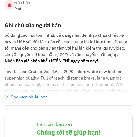
Điều kiện
Mới
Ghi chú của người bán
Sử dụng cách an toàn nhất, dễ dàng nhất để nhập khẩu chiếc xe
này từ UAE với đối tác toàn cầu của chúng tôi là Dubi Cars. Chúng
tôi mang đến cho bạn sự an tâm với hai lần kiểm tra, quay video,
chuyển quyền sở hữu, hỗ trợ 24/7 và vận chuyển chất lượng.
Nhận
Báo giá nhập khẩu MIỄN PHÍ ngay hôm nay!
Toyota Land Cruiser Vxs 4.6 sx 2020 colors white cow leather
super high quality. Full of reach, distance brake, lane warning,
blind spot warning, cold box, JBL speaker, entertainment DVD
screen, roaring down, remote explosion. Rare goods available in
Cho xem nhiều hơn
DuBai (Received after 35 days). Please call 0905826666 -
0985908888 – 0935646666 to make a private appointment.
Bạn cần bán xe?
Chúng tôi sẽ giúp bạn!