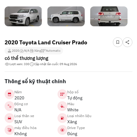
2020 Toyota Land Cruiser Prado
2020
N/A
Xăng
Automatic
có thể thương lượng
Lượt xem: 330
Cập nhật lần cuối: 09 Aug 2026
Thông số kỹ thuật chính
Năm
hộp số
2020
Tự động
Động cơ
Màu
N/A
White
Loại thân xe
Loại nhiên liệu
SUV
Xăng
máy điều hòa
Drive Type
Không
Đúng