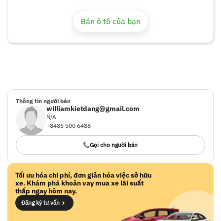
WD318-S1-2021
Bán ô tô của bạn
Thông tin người bán
williamkietdang@gmail.com
N/A
+8486 500 6488
Gọi cho người bán
Tối ưu hóa chi phí, đơn giản hóa việc sở hữu
xe. Khám phá khoản vay mua xe lãi suất
thấp ngay hôm nay.
Đăng ký tư vấn