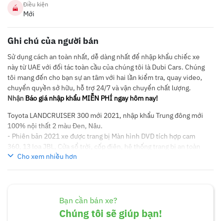
Điều kiện
Mới
Ghi chú của người bán
Sử dụng cách an toàn nhất, dễ dàng nhất để nhập khẩu chiếc xe
này từ UAE với đối tác toàn cầu của chúng tôi là Dubi Cars. Chúng
tôi mang đến cho bạn sự an tâm với hai lần kiểm tra, quay video,
chuyển quyền sở hữu, hỗ trợ 24/7 và vận chuyển chất lượng.
Nhận
Báo giá nhập khẩu MIỄN PHÍ ngay hôm nay!
Toyota LANDCRUISER 300 mới 2021, nhập khẩu Trung đông mới
100% nội thất 2 màu Đen, Nâu.
- Phiên bản 2021 xe được trang bị Màn hình DVD tích hợp cam
360, 13 loa JBL, Cửa sổ trời, cốp điện, hệ thống trang bị an toàn
Cho xem nhiều hơn
TSS (hệ thống phanh khoảng cách, chống lệch làn đường, ga tự
động chủ động, đèn pha tự động)
- Xe trang bị động cơ V6 3.5L twin turbo 421 mã lực, hộp số 10
cấp 5 chế độ chạy, 2 cầu. Chìa khoá thông minh STAS/STOP, điều
hoà tự động 4 vùng độc lập, ghế chỉnh điện cao cấp với 3 vị trí
Bạn cần bán xe?
nhớ ghế, hộp lạnh, hệ thống đền phía trước được trang bị toàn bộ
Chúng tôi sẽ giúp bạn!
hệ thống đèn Led.