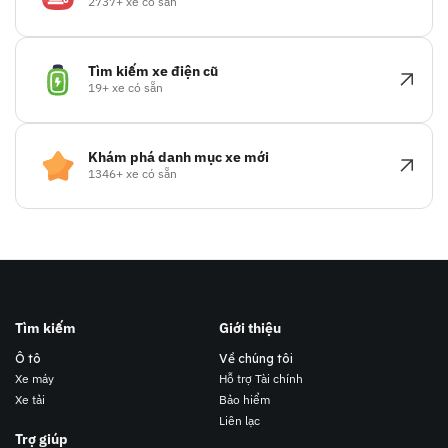
2737+ xe có sẵn
Tìm kiếm xe điện cũ
19+ xe có sẵn
Khám phá danh mục xe mới
1346+ xe có sẵn
Tìm kiếm
Giới thiệu
Ô tô
Về chúng tôi
Xe máy
Hỗ trợ Tài chính
Xe tải
Bảo hiểm
Liên lạc
Trợ giúp