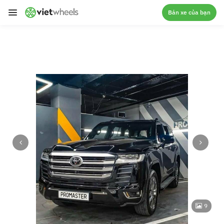
crossorigin
Bán xe của bạn
9