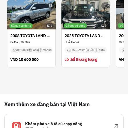
Đã qua sử dụng
5
Đã qua sử dụng
5
Đã qu
2008 TOYOTA LAND CRUISER
2025 TOYOTA LAND CRUISER
Cà Mau, Cà Mau
Huế, Hanoi
Cà Mau
89,000 km
Xăng
manual
55,869 km
Dầu
auto
8
VND
10 600 000
có thể thương lượng
VND
Xem thêm xe đăng bán tại Việt Nam
Khám phá xe ô tô cũ chạy xăng