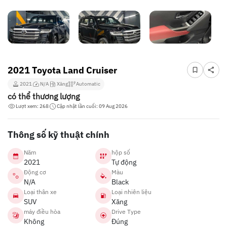
2021 Toyota Land Cruiser
2021
N/A
Xăng
Automatic
có thể thương lượng
Lượt xem: 268
Cập nhật lần cuối: 09 Aug 2026
Thông số kỹ thuật chính
Năm
hộp số
2021
Tự động
Động cơ
Màu
N/A
Black
Loại thân xe
Loại nhiên liệu
SUV
Xăng
máy điều hòa
Drive Type
Không
Đúng