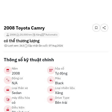
2008 Toyota Camry
2008
20,000 km
Xăng
Automatic
có thể thương lượng
Lượt xem: 263
Cập nhật lần cuối: 07 Aug 2026
Thông số kỹ thuật chính
Năm
hộp số
2008
Tự động
Động cơ
Màu
N/A
Black
Loại thân xe
Loại nhiên liệu
Sedan
Xăng
máy điều hòa
Drive Type
có
Bên trái
Điều kiện