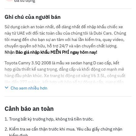
Đã sử dụng
Ghi chú của người bán
Sử dụng cách an toàn nhất, dễ dàng nhất để nhập khẩu chiếc xe
này từ UAE với đối tác toàn cầu của chúng tôi là Dubi Cars. Chúng
tôi mang đến cho bạn sự an tâm với hai lần kiểm tra, quay video,
chuyển quyền sở hữu, hỗ trợ 24/7 và vận chuyển chất lượng.
Nhận
Báo giá nhập khẩu MIỄN PHÍ ngay hôm nay!
Toyota Camry 3.5Q 2008 là mẫu xe sedan hạng D cao cấp, kết
hợp giữa thiết kế sang trọng, đẳng cấp và khối động cơ mạnh mẽ
hàng đầu phân khúc. Xe trang bị động cơ xăng V6 3.5L, công suất
lên đến 277 mã lực, kết hợp với hộp số tự động 6 cấp, mang đến
Cho xem nhiều hơn
khả năng tăng tốc ấn tượng và vận hành cực kỳ mượt mà, êm ái
trên mọi cung đường. Nội thất rộng rãi bậc nhất, trang bị cao cấp
với ghế da điều chỉnh điện, sưởi ghế, điều hòa tự động 2 vùng, hệ
Cảnh báo an toàn
thống âm thanh cao cấp và cửa nóc. Toyota Camry 3.5Q 2008 là
lựa chọn hoàn hảo cho những ai đam mê trải nghiệm lái xe phong
Trong bất kỳ trường hợp, không trả tiền trước.
cách, tìm kiếm một chiếc sedan sang trọng, mạnh mẽ vượt trội
và đầy đủ tiện nghi cho cả tài xế lẫn hành khách.
Kiểm tra xe cẩn thận trước khi mua. Yêu cầu giấy chứng nhận
kiểm định.