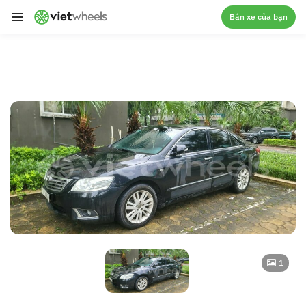
crossorigin
Bán xe của bạn
1