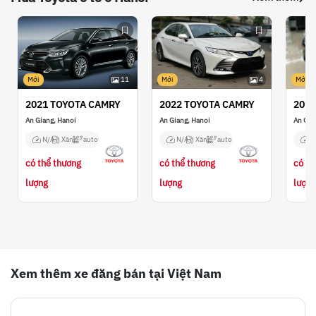
Mới
11
Mới
4
Mới
2021 TOYOTA CAMRY
2022 TOYOTA CAMRY
2018
An Giang, Hanoi
An Giang, Hanoi
An Gia
N/A
Xăng
auto
N/A
Xăng
auto
N
có thể thương
có thể thương
có th
lượng
lượng
lượng
Xem thêm xe đăng bán tại Việt Nam