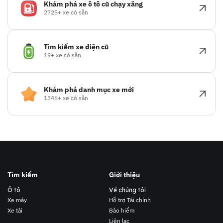
Khám phá xe ô tô cũ chạy xăng
2725+ xe có sẵn
Tìm kiếm xe điện cũ
19+ xe có sẵn
Khám phá danh mục xe mới
1346+ xe có sẵn
Tìm kiếm
Giới thiệu
Ô tô
Về chúng tôi
Xe máy
Hỗ trợ Tài chính
Xe tải
Bảo hiểm
Liên lạc