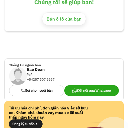
Chúng tôi sẽ giúp bạn!
Bán ô tô của bạn
Thông tin người bán
Bao Doan
N/A
+84287 307 6667
Gọi cho người bán
Kết nối qua Whatsapp
Tối ưu hóa chi phí, đơn giản hóa việc sở hữu
xe. Khám phá khoản vay mua xe lãi suất
thấp ngay hôm nay.
Đăng ký tư vấn