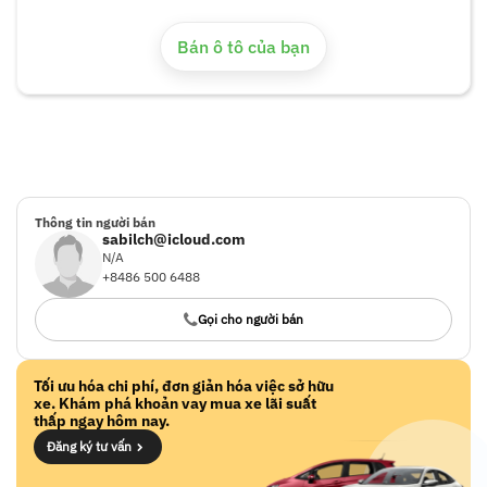
? Warranty from 3 to 6 months
Bán ô tô của bạn
Thông tin người bán
sabilch@icloud.com
N/A
+8486 500 6488
Gọi cho người bán
Tối ưu hóa chi phí, đơn giản hóa việc sở hữu
xe. Khám phá khoản vay mua xe lãi suất
thấp ngay hôm nay.
Đăng ký tư vấn