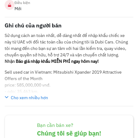
Điều kiện
Mới
Ghi chú của người bán
Sử dụng cách an toàn nhất, dễ dàng nhất để nhập khẩu chiếc xe
này từ UAE với đối tác toàn cầu của chúng tôi là Dubi Cars. Chúng
tôi mang đến cho bạn sự an tâm với hai lần kiểm tra, quay video,
chuyển quyền sở hữu, hỗ trợ 24/7 và vận chuyển chất lượng.
Nhận
Báo giá nhập khẩu MIỄN PHÍ ngay hôm nay!
Sell used car in Vietnam: Mitsubishi Xpander 2019 Attractive
Offers of the Month
price: 585,000,000 vnđ.
- odo: 35.463 km.
Cho xem nhiều hơn
Loan support up to 75% after the bank's valuation. Top service,
best price, and:
? Free service card worth 2.3 million VND
? Free notarized purchase and sale contract
Bạn cần bán xe?
? Free 1 year of first registration, avoiding road arrears and cold
Chúng tôi sẽ giúp bạn!
fines