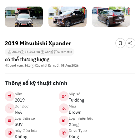
2019 Mitsubishi Xpander
2019
35,463 km
Xăng
Automatic
có thể thương lượng
Lượt xem: 361
Cập nhật lần cuối: 08 Aug 2026
Thông số kỹ thuật chính
Năm
hộp số
2019
Tự động
Động cơ
Màu
N/A
Brown
Loại thân xe
Loại nhiên liệu
SUV
Xăng
máy điều hòa
Drive Type
Không
Đúng