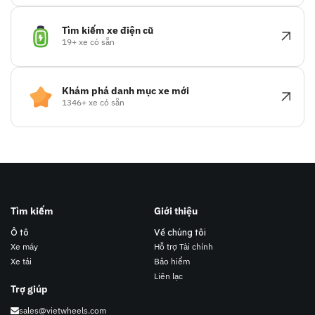
Tìm kiếm xe điện cũ
19+ xe có sẵn
Khám phá danh mục xe mới
1346+ xe có sẵn
Tìm kiếm
Giới thiệu
Ô tô
Về chúng tôi
Xe máy
Hỗ trợ Tài chính
Xe tải
Bảo hiểm
Liên lạc
Trợ giúp
sales@vietwheels.com