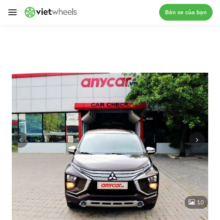
crossorigin
Bán xe của bạn
10