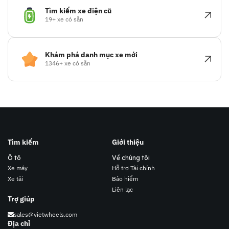
Tìm kiếm xe điện cũ
19+ xe có sẵn
Khám phá danh mục xe mới
1346+ xe có sẵn
Tìm kiếm
Giới thiệu
Ô tô
Về chúng tôi
Xe máy
Hỗ trợ Tài chính
Xe tải
Bảo hiểm
Liên lạc
Trợ giúp
sales@vietwheels.com
Địa chỉ