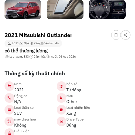
2021 Mitsubishi Outlander
2021
N/A
Xăng
Automatic
có thể thương lượng
Lượt xem: 333
Cập nhật lần cuối: 06 Aug 2026
Thông số kỹ thuật chính
Năm
hộp số
2021
Tự động
Động cơ
Màu
N/A
Other
Loại thân xe
Loại nhiên liệu
SUV
Xăng
máy điều hòa
Drive Type
Không
Đúng
Điều kiện