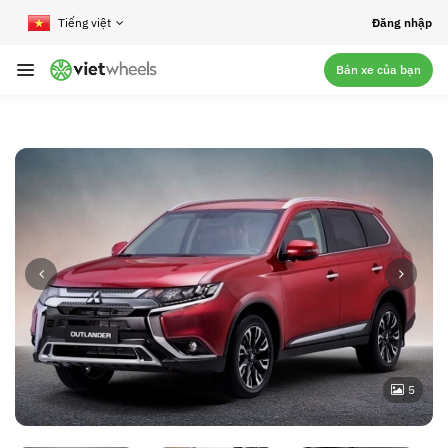
crossorigin
Đăng nhập
Bán xe của bạn
5