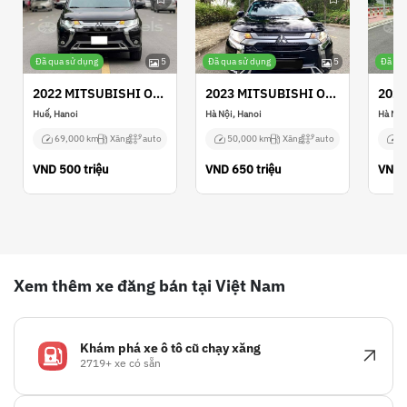
Đã qua sử dụng
5
Đã qua sử dụng
5
Đã qu
2022 MITSUBISHI OUTLANDER
2023 MITSUBISHI OUTLANDER
Huế, Hanoi
Hà Nội, Hanoi
Hà Nội
69,000 km
Xăng
auto
50,000 km
Xăng
auto
N
VND
500 triệu
VND
650 triệu
VND
Xem thêm xe đăng bán tại Việt Nam
Khám phá xe ô tô cũ chạy xăng
2719+ xe có sẵn