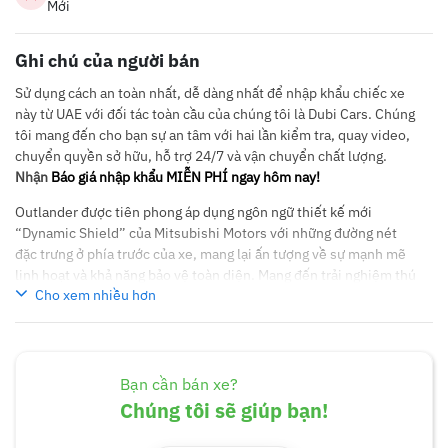
Mới
Ghi chú của người bán
Sử dụng cách an toàn nhất, dễ dàng nhất để nhập khẩu chiếc xe
này từ UAE với đối tác toàn cầu của chúng tôi là Dubi Cars. Chúng
tôi mang đến cho bạn sự an tâm với hai lần kiểm tra, quay video,
chuyển quyền sở hữu, hỗ trợ 24/7 và vận chuyển chất lượng.
Nhận
Báo giá nhập khẩu MIỄN PHÍ ngay hôm nay!
Outlander được tiên phong áp dụng ngôn ngữ thiết kế mới
“Dynamic Shield” của Mitsubishi Motors với những đường nét
đặc trưng ở phía trước của xe, mang lại ấn tượng về sự mạnh mẽ
linh hoạt và khả năng bảo vệ toàn diện. Mang đến trải nghiệm thú
Cho xem nhiều hơn
vị trong suốt hành trình, nhất là khi đi du lịch cùng cả gia đình.
Một chiếc xe với 7 chỗ ngồi thoải mái là mong ước của nhiều gia
đình Việt Nam trong những chuyến đi chơi xa. Hơn nữa, bạn cũng
sẽ phải đắn đo phần lớn thời gian sử dụng là cho việc đi lại hàng
ngày trên những đường phố đông đúc và chật hẹp.Trang073-S1-
Bạn cần bán xe?
2021
Chúng tôi sẽ giúp bạn!