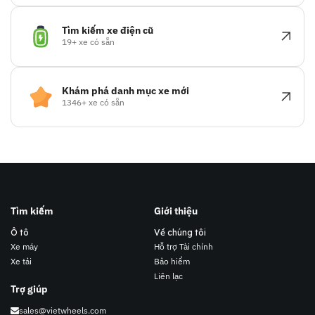
Tìm kiếm xe điện cũ
19+ xe có sẵn
Khám phá danh mục xe mới
1346+ xe có sẵn
Tìm kiếm
Giới thiệu
Ô tô
Về chúng tôi
Xe máy
Hỗ trợ Tài chính
Xe tải
Bảo hiểm
Liên lạc
Trợ giúp
sales@vietwheels.com