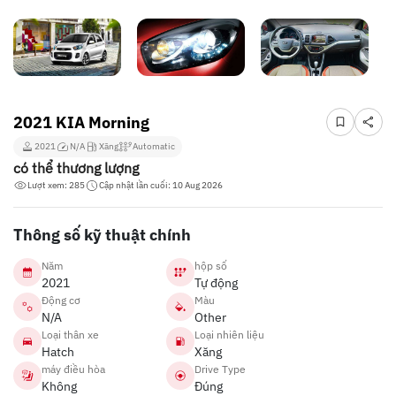
2021 KIA Morning
2021
N/A
Xăng
Automatic
có thể thương lượng
Lượt xem: 285
Cập nhật lần cuối: 10 Aug 2026
Thông số kỹ thuật chính
Năm
hộp số
2021
Tự động
Động cơ
Màu
N/A
Other
Loại thân xe
Loại nhiên liệu
Hatch
Xăng
máy điều hòa
Drive Type
Không
Đúng