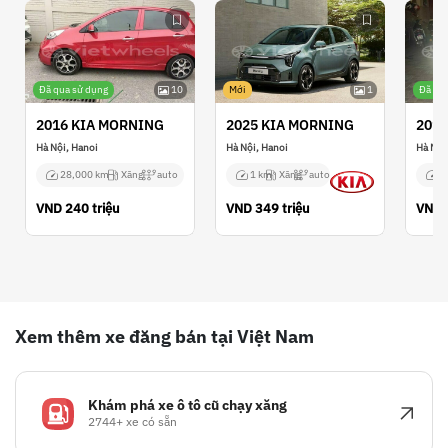
Đã qua sử dụng
10
Mới
1
Đã qu
2016 KIA MORNING
2025 KIA MORNING
2019
Hà Nội, Hanoi
Hà Nội, Hanoi
Hà Nội
28,000 km
Xăng
auto
1 km
Xăng
auto
3
VND
240 triệu
VND
349 triệu
VND
Xem thêm xe đăng bán tại Việt Nam
Khám phá xe ô tô cũ chạy xăng
2744+ xe có sẵn