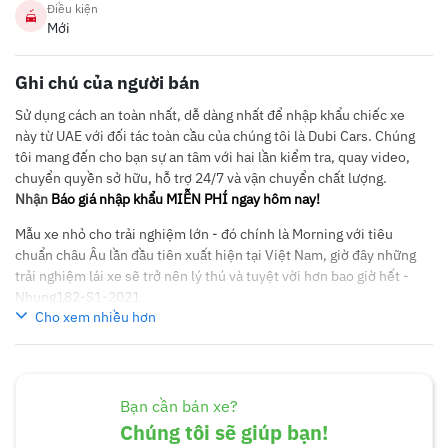
Điều kiện
Mới
Ghi chú của người bán
Sử dụng cách an toàn nhất, dễ dàng nhất để nhập khẩu chiếc xe
này từ UAE với đối tác toàn cầu của chúng tôi là Dubi Cars. Chúng
tôi mang đến cho bạn sự an tâm với hai lần kiểm tra, quay video,
chuyển quyền sở hữu, hỗ trợ 24/7 và vận chuyển chất lượng.
Nhận
Báo giá nhập khẩu MIỄN PHÍ ngay hôm nay!
Mẫu xe nhỏ cho trải nghiệm lớn - đó chính là Morning với tiêu
chuẩn châu Âu lần đầu tiên xuất hiện tại Việt Nam, giờ đây những
trải nghiệm lái xe sẽ trở nên lý thú và tuyệt vời hơn bao giờ hết -
Nhung182-S1-2021
Cho xem nhiều hơn
Bạn cần bán xe?
Chúng tôi sẽ giúp bạn!