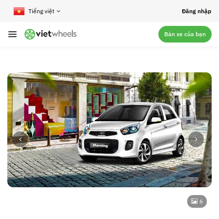
crossorigin
Đăng nhập
Bán xe của bạn
6