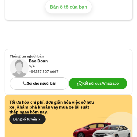
sắc, lịch sử huyền thoại và những cải tiến hiện đại, Wrangler
Bán ô tô của bạn
Sport S 4x4 2025 là sự lựa chọn hoàn hảo cho những nhà thám
hiểm đô thị.
Thông tin người bán
Bao Doan
N/A
+84287 307 6667
Gọi cho người bán
Kết nối qua Whatsapp
Tối ưu hóa chi phí, đơn giản hóa việc sở hữu
xe. Khám phá khoản vay mua xe lãi suất
thấp ngay hôm nay.
Đăng ký tư vấn