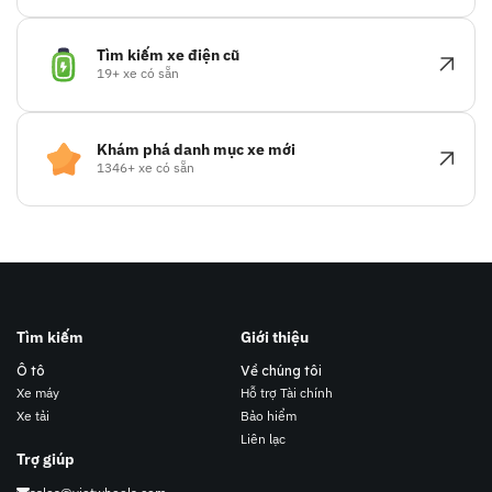
Tìm kiếm xe điện cũ
19+ xe có sẵn
Khám phá danh mục xe mới
1346+ xe có sẵn
Tìm kiếm
Giới thiệu
Ô tô
Về chúng tôi
Xe máy
Hỗ trợ Tài chính
Xe tải
Bảo hiểm
Liên lạc
Trợ giúp