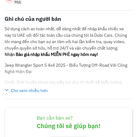
Mới
Ghi chú của người bán
Sử dụng cách an toàn nhất, dễ dàng nhất để nhập khẩu chiếc xe
này từ UAE với đối tác toàn cầu của chúng tôi là Dubi Cars. Chúng
tôi mang đến cho bạn sự an tâm với hai lần kiểm tra, quay video,
chuyển quyền sở hữu, hỗ trợ 24/7 và vận chuyển chất lượng.
Nhận
Báo giá nhập khẩu MIỄN PHÍ ngay hôm nay!
Jeep Wrangler Sport S 4x4 2025 - Biểu Tượng Off-Road Với Công
Nghệ Hiện Đại
Chiếc SUV huyền thoại này tiếp tục duy trì thiết kế biểu tượng
với khung gầm body-on-frame bền bỉ, đèn tròn LED và mui cứng
Cho xem nhiều hơn
tháo rời. Wrangler Sport S 4x4 2025 được trang bị động cơ 2.0L
Turbo 4 xi-lanh cho công suất 270 mã lực, kết hợp hộp số tự
động 8 cấp và hệ dẫn động bốn bánh Command-Trac 4x4 với tỷ
số truyền 2.72:1, sẵn sàng cho mọi địa hình.
Bạn cần bán xe?
Chúng tôi sẽ giúp bạn!
Nội thất được nâng cấp với màn hình Uconnect 5 8.4 inch, ghê da
cao cấp và công nghệ an toàn mới. Với khả năng off-road xuất