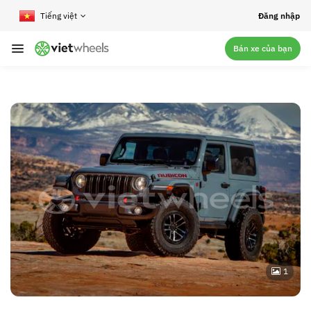
crossorigin
Đăng nhập
Bán xe của bạn
1