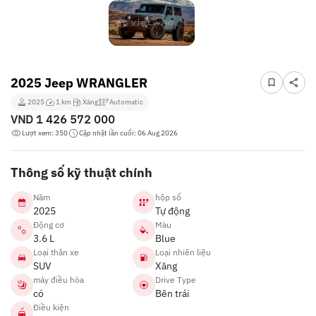
2025 Jeep WRANGLER
2025
1 km
Xăng
Automatic
VND
1 426 572 000
Lượt xem: 350
Cập nhật lần cuối: 06 Aug 2026
Thông số kỹ thuật chính
Năm
hộp số
2025
Tự động
Động cơ
Màu
3.6 L
Blue
Loại thân xe
Loại nhiên liệu
SUV
Xăng
máy điều hòa
Drive Type
có
Bên trái
Điều kiện