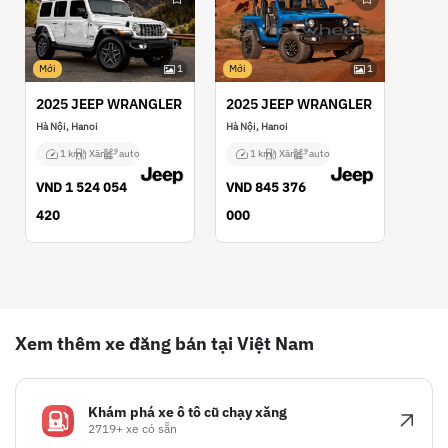
Mới
1
Mới
1
2025 JEEP WRANGLER
2025 JEEP WRANGLER
Hà Nội, Hanoi
Hà Nội, Hanoi
1 km
Xăng
auto
1 km
Xăng
auto
VND
1 524 054
VND
845 376
420
000
Xem thêm xe đăng bán tại Việt Nam
Khám phá xe ô tô cũ chạy xăng
2719+ xe có sẵn