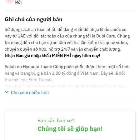
Mới
Ghi chú của người bán
Sử dụng cách an toàn nhất, dễ dàng nhất để nhập khẩu chiếc xe
này từ UAE với đối tác toàn cầu của chúng tôi là Dubi Cars. Chúng
tôi mang đến cho bạn sự an tâm với hai lần kiểm tra, quay video,
chuyển quyền sở hữu, hỗ trợ 24/7 và vận chuyển chất lượng.
Nhận
Báo giá nhập khẩu MIỄN PHÍ ngay hôm nay!
Solati do Hyundai Thành Công phân phối, được thêm một số tính
năng và trang bị, giá bán 1,08 tỷ đồng ở Việt Nam. Đây sẽ là đối
thủ mới của Ford Transit.
Hyundai Thành Công chính thức ra mắt thị trường mẫu minibus
Cho xem nhiều hơn
sau gần 1 năm lấy quyền phân phối xe Hyundai thương mại từ
phía Trường Hải (Thaco). Trả lời báo chí, đại diện hãng cho biết
xe có thêm nhiều tính năng và trang bị hơn và mức giá tốt hơn so
với thời Solati do Thaco phân phối. Cụ thể giá bán là 1,08 tỷ
đồng, trong khi giá bán cũ là 1,19 tỷ đồng. Hiện Hyundai Solati có
Bạn cần bán xe?
duy nhất 1 phiên bản, và sẽ có thêm 2 phiên bản trong thời gian
Chúng tôi sẽ giúp bạn!
tới, Limousine và Van.
CT159-S2-2021