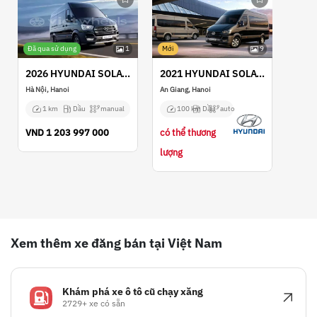
Đã qua sử dụng
1
Mới
9
2026 HYUNDAI SOLATI
2021 HYUNDAI SOLATI
Hà Nội, Hanoi
An Giang, Hanoi
1 km
Dầu
manual
100 km
Dầu
auto
VND
1 203 997 000
có thể thương
lượng
Xem thêm xe đăng bán tại Việt Nam
Khám phá xe ô tô cũ chạy xăng
2729+ xe có sẵn