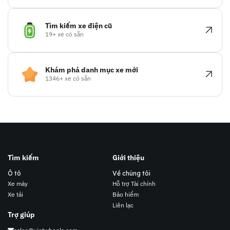
Tìm kiếm xe điện cũ
19+ xe có sẵn
Khám phá danh mục xe mới
1346+ xe có sẵn
Tìm kiếm
Giới thiệu
Ô tô
Về chúng tôi
Xe máy
Hỗ trợ Tài chính
Xe tải
Bảo hiểm
Liên lạc
Trợ giúp