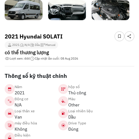
2021 Hyundai SOLATI
2021
N/A
Dầu
Manual
có thể thương lượng
Lượt xem: 444
Cập nhật lần cuối: 08 Aug 2026
Thông số kỹ thuật chính
Năm
hộp số
2021
Thủ công
Động cơ
Màu
N/A
Other
Loại thân xe
Loại nhiên liệu
Van
Dầu
máy điều hòa
Drive Type
Không
Đúng
Điều kiện