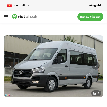
crossorigin
Đăng nhập
Bán xe của bạn
5