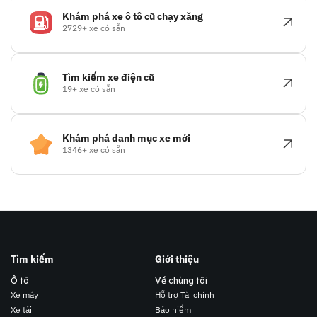
Khám phá xe ô tô cũ chạy xăng
2729+ xe có sẵn
Tìm kiếm xe điện cũ
19+ xe có sẵn
Khám phá danh mục xe mới
1346+ xe có sẵn
Tìm kiếm
Giới thiệu
Ô tô
Về chúng tôi
Xe máy
Hỗ trợ Tài chính
Xe tải
Bảo hiểm
Liên lạc