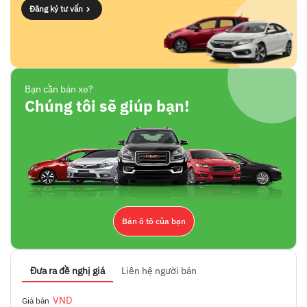
Đăng ký tư vấn
Bạn cần bán xe?
Chúng tôi sẽ giúp bạn!
Bán ô tô của bạn
Đưa ra đề nghị giá
Liên hệ người bán
VND
Giá bán