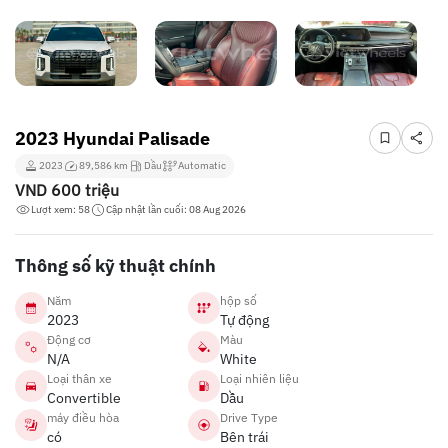
2023 Hyundai Palisade
2023
89,586 km
Dầu
Automatic
VND
600 triệu
Lượt xem: 58
Cập nhật lần cuối: 08 Aug 2026
Thông số kỹ thuật chính
Năm
hộp số
2023
Tự động
Động cơ
Màu
N/A
White
Loại thân xe
Loại nhiên liệu
Convertible
Dầu
máy điều hòa
Drive Type
có
Bên trái