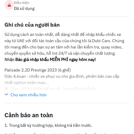
Điều kiện
Đã sử dụng
Ghi chú của người bán
Sử dụng cách an toàn nhất, dễ dàng nhất để nhập khẩu chiếc xe
này từ UAE với đối tác toàn cầu của chúng tôi là Dubi Cars. Chúng
tôi mang đến cho bạn sự an tâm với hai lần kiểm tra, quay video,
chuyển quyền sở hữu, hỗ trợ 24/7 và vận chuyển chất lượng.
Nhận
Báo giá nhập khẩu MIỄN PHÍ ngay hôm nay!
Palisade 2.2D Prestige 2023 (6 ghế)
Odo 4,6vạn - chiếc xe phục vụ cho gia đình, phiên bản cao cấp
nhất option miên man...
💸 13xx . AE bỏ 600tr bế xe về - bank hỗ trợ tối đa
Cho xem nhiều hơn
🌏 xem xe trực tiếp tại Hải Phòng
🚨 Khuyến khích ae check test bất kì đâu.
🚨 Bảo hành sau bán 24 tháng bằng văn bản.
Cảnh báo an toàn
📞 Zalo hoặc Alo e 0931525526
Trong bất kỳ trường hợp, không trả tiền trước.