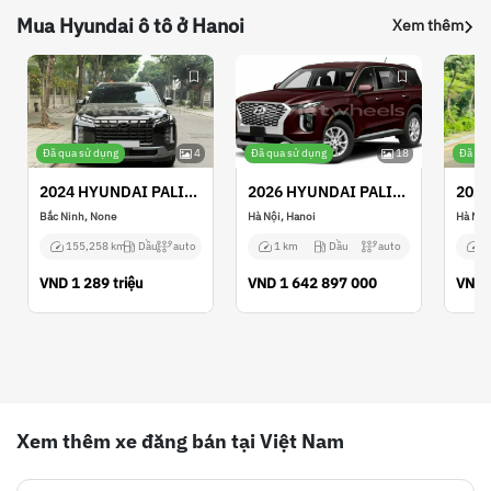
Mua Hyundai ô tô ở Hanoi
Xem thêm
Đã qua sử dụng
4
Đã qua sử dụng
18
Đã qu
2024 HYUNDAI PALISADE
2026 HYUNDAI PALISADE
Bắc Ninh, None
Hà Nội, Hanoi
Hà Nội
155,258 km
Dầu
auto
1 km
Dầu
auto
N
VND
1 289 triệu
VND
1 642 897 000
VND
Xem thêm xe đăng bán tại Việt Nam