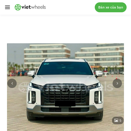
crossorigin
Bán xe của bạn
5