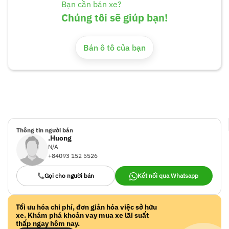
Bạn cần bán xe?
Chúng tôi sẽ giúp bạn!
Bán ô tô của bạn
Thông tin người bán
.Huong
N/A
+84093 152 5526
Gọi cho người bán
Kết nối qua Whatsapp
Tối ưu hóa chi phí, đơn giản hóa việc sở hữu
xe. Khám phá khoản vay mua xe lãi suất
thấp ngay hôm nay.