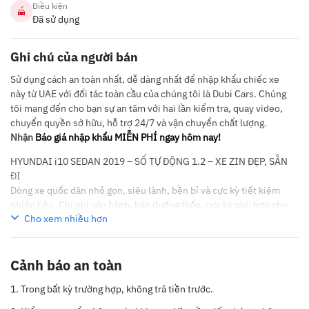
Điều kiện
Đã sử dụng
Ghi chú của người bán
Sử dụng cách an toàn nhất, dễ dàng nhất để nhập khẩu chiếc xe
này từ UAE với đối tác toàn cầu của chúng tôi là Dubi Cars. Chúng
tôi mang đến cho bạn sự an tâm với hai lần kiểm tra, quay video,
chuyển quyền sở hữu, hỗ trợ 24/7 và vận chuyển chất lượng.
Nhận
Báo giá nhập khẩu MIỄN PHÍ ngay hôm nay!
HYUNDAI i10 SEDAN 2019 – SỐ TỰ ĐỘNG 1.2 – XE ZIN ĐẸP, SẴN
ĐI
Dòng xe quốc dân nhỏ gọn, siêu lành, bền bỉ và cực kỳ tiết kiệm
nhiên liệu. Chi phí vận hành, bảo dưỡng thấp, cực kỳ phù hợp cho
Cho xem nhiều hơn
gia đình che mưa che nắng hoặc anh em chạy dịch vụ phố thị.
Năm sản xuất: 2019
Phiên bản: Sedan (bản đuôi dài sang trọng, cốp rộng rãi)
Cảnh báo an toàn
Động cơ: 1.2L tiết kiệm nhiên liệu
Hộp số: Số tự động (AT) đi cực nhàn
Trong bất kỳ trường hợp, không trả tiền trước.
Tình trạng: Xe zin đẹp nguyên bản, nội ngoại thất sạch sẽ, chủ
giữ gìn kỹ, mua về chỉ việc đổ xăng là chạy.