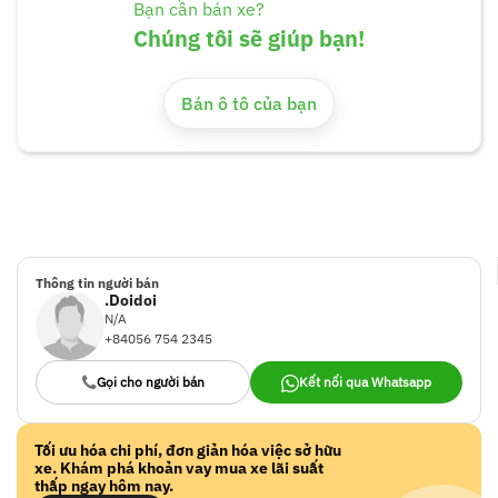
Bạn cần bán xe?
Chúng tôi sẽ giúp bạn!
Bán ô tô của bạn
Thông tin người bán
.Doidoi
N/A
+84056 754 2345
Gọi cho người bán
Kết nối qua Whatsapp
Tối ưu hóa chi phí, đơn giản hóa việc sở hữu
xe. Khám phá khoản vay mua xe lãi suất
thấp ngay hôm nay.