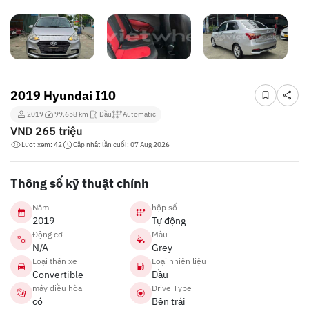
2019 Hyundai I10
2019
99,658 km
Dầu
Automatic
VND
265 triệu
Lượt xem: 42
Cập nhật lần cuối: 07 Aug 2026
Thông số kỹ thuật chính
Năm
hộp số
2019
Tự động
Động cơ
Màu
N/A
Grey
Loại thân xe
Loại nhiên liệu
Convertible
Dầu
máy điều hòa
Drive Type
có
Bên trái