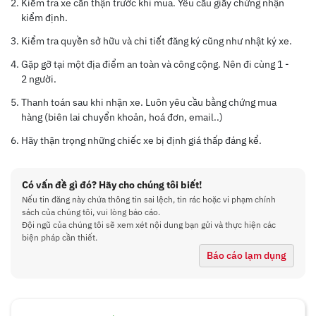
Kiểm tra xe cẩn thận trước khi mua. Yêu cầu giấy chứng nhận
📌 Trang bị tiện ích đầy đủ:
kiểm định.
Chìa khóa thông minh, đề nổ Start/Stop hiện đại.
Kiểm tra quyền sở hữu và chi tiết đăng ký cũng như nhật ký xe.
Màn hình giải trí tích hợp camera lùi sắc nét + cảm biến lùi an
toàn.
Gặp gỡ tại một địa điểm an toàn và công cộng. Nên đi cùng 1 -
Hệ thống túi khí an toàn.
2 người.
Ghế bọc da cao cấp, sạch đẹp, ngồi êm ái.
💰 Giá công khai: 265 Triệu xem xe Dĩ An
Thanh toán sau khi nhận xe. Luôn yêu cầu bằng chứng mua
liên hệ sang Zalo Tuấn 𝟶𝟻𝟼𝟽.𝟻𝟺.𝟸𝟹𝟺𝟻 xem xe Dĩ An Bình Dương
hàng (biên lai chuyển khoản, hoá đơn, email..)
- ᴛʜᴜ ᴍᴜᴀ ᴏᴛᴏ ᴄũ ᴄʜíɴʜ ᴄʜủ ᴋʜᴜ ᴠựᴄ ᴍɪềɴ ɴᴀᴍ ᴀɴʜ ᴄʜị ᴄó xᴇ ᴄầɴ ʙáɴ
Hãy thận trọng những chiếc xe bị định giá thấp đáng kể.
ɢửɪ ᴢᴀʟᴏ ᴇᴍ ᴛᴜấɴ 𝟶𝟻𝟼𝟽 𝟻𝟺 𝟸𝟹𝟺𝟻 ᴍᴜᴀ ʙáɴ ɴʜᴀɴʜ ɢọɴ Voir moins
Có vấn đề gì đó? Hãy cho chúng tôi biết!
Nếu tin đăng này chứa thông tin sai lệch, tin rác hoặc vi phạm chính
sách của chúng tôi, vui lòng báo cáo.
Đội ngũ của chúng tôi sẽ xem xét nội dung bạn gửi và thực hiện các
biện pháp cần thiết.
Báo cáo lạm dụng