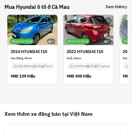
Mua Hyundai ô tô ở Cà Mau
Xem thêm
Đã qua sử dụng
4
Đã qua sử dụng
5
Đã qu
2014 HYUNDAI I10
2022 HYUNDAI I10
2023
Cao Bằng, None
Huế, Hanoi
Gia Lai
180,000 km
Dầu
auto
19,000 km
Dầu
manual
8
VND
139 triệu
VND
300 triệu
VND
Xem thêm xe đăng bán tại Việt Nam