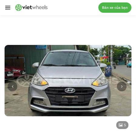
crossorigin
Bán xe của bạn
5