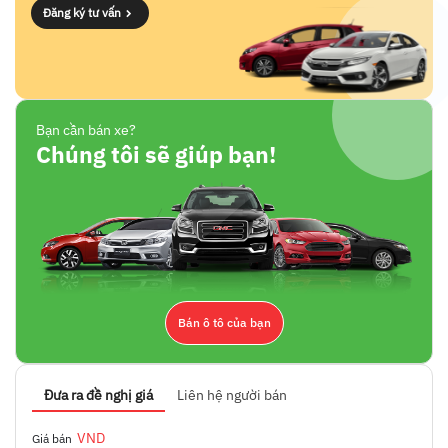
Đăng ký tư vấn
Bạn cần bán xe?
Chúng tôi sẽ giúp bạn!
Bán ô tô của bạn
Đưa ra đề nghị giá
Liên hệ người bán
VND
Giá bán