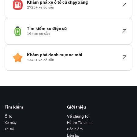
Khám phá xe ô tô cũ chạy xăng
2725+ xe có sẵn
Tìm kiếm xe điện cũ
19+ xe có sẵn
Khám phá danh mục xe mới
1346+ xe có sẵn
Tìm kiếm
Giới thiệu
Ô tô
Về chúng tôi
Xe máy
Hỗ trợ Tài chính
Xe tải
Bảo hiểm
Liên lạc