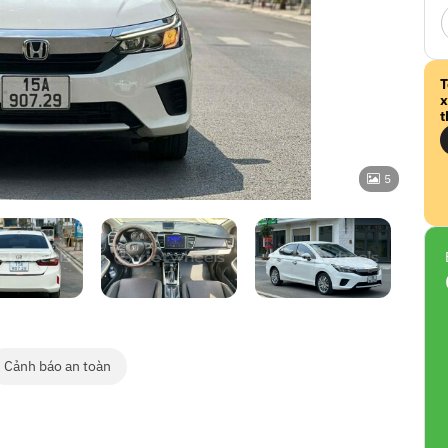
T
x
t
5
Cảnh báo an toàn