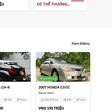
CÓ THỂ THƯƠNG LƯỢNG
IỆU
Xem thêm
5
Đã qua sử dụng
4
A CH-R
2007 HONDA CIVIC
Gia Lai, Hanoi
Dầu
auto
185,898 km
Dầu
auto
VND
00
195 TRIỆU