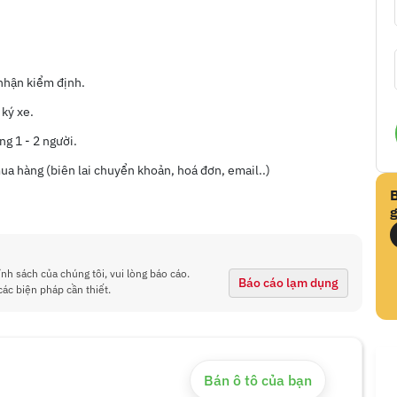
 nhận kiểm định.
 ký xe.
ng 1 - 2 người.
a hàng (biên lai chuyển khoản, hoá đơn, email..)
g
ính sách của chúng tôi, vui lòng báo cáo.
Báo cáo lạm dụng
các biện pháp cần thiết.
Bán ô tô của bạn