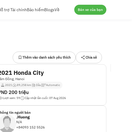
ỗ trợ Tài chính
Bảo hiểm
Blogs
Về
Bán xe của bạn
Thêm vào danh sách yêu thích
Chia sẻ
2021 Honda City
âm Đồng, Hanoi
2021
89,258 km
Dầu
Automatic
VND
200 triệu
Lượt xem: 59
Cập nhật lần cuối: 07 Aug 2026
hông tin người bán
.Huong
N/A
+84093 152 5526