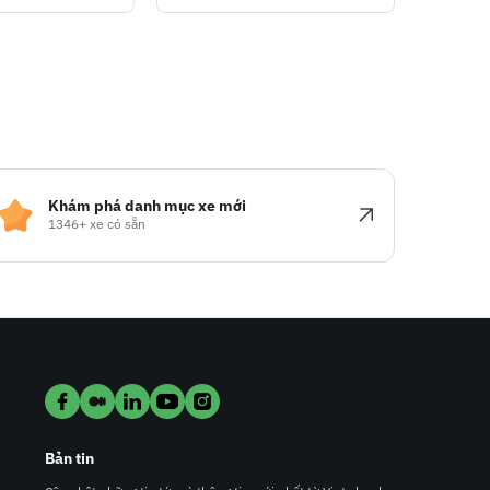
Khám phá danh mục xe mới
1346+ xe có sẵn
Bản tin