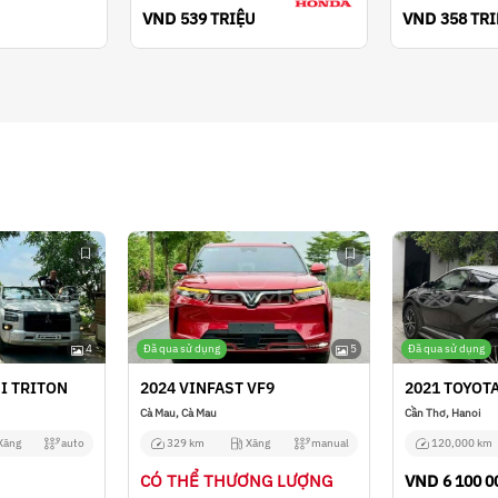
VND
VND
539 TRIỆU
358 TR
4
Đã qua sử dụng
5
Đã qua sử dụng
I TRITON
2024 VINFAST VF9
2021 TOYOT
Cà Mau, Cà Mau
Cần Thơ, Hanoi
Xăng
auto
329 km
Xăng
manual
120,000 km
CÓ THỂ THƯƠNG LƯỢNG
VND
6 100 0