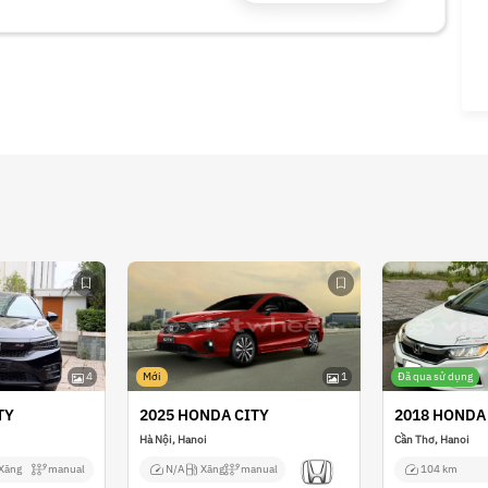
4
Mới
1
Đã qua sử dụng
TY
2025 HONDA CITY
2018 HONDA
Hà Nội, Hanoi
Cần Thơ, Hanoi
Xăng
manual
N/A
Xăng
manual
104 km