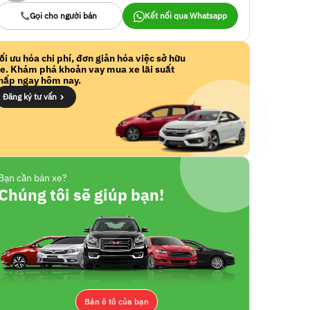
Gọi cho người bán
Kết nối qua Whatsapp
ối ưu hóa chi phí, đơn giản hóa việc sở hữu
e. Khám phá khoản vay mua xe lãi suất
hấp ngay hôm nay.
Đăng ký tư vấn
Bạn cần bán xe?
Chúng tôi sẽ giúp bạn!
Bán ô tô của bạn