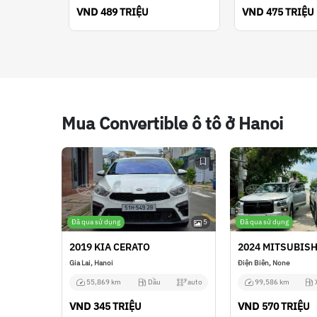
VND
VND
489 TRIỆU
475 TRIỆU
Mua Convertible ô tô ở Hanoi
Đã qua sử dụng
5
Đã qua sử dụng
2019 KIA CERATO
2024 MITSUBISH
Gia Lai, Hanoi
Điện Biên, None
55,869 km
Dầu
auto
99,586 km
VND
VND
345 TRIỆU
570 TRIỆU