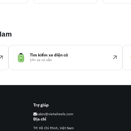
 Nam
Tìm kiếm xe điện cũ
19+ xe có sẵn
Trợ giúp
sales@vietwheels.com
Địa chỉ
TP. Hồ Chí Minh, Việt Nam