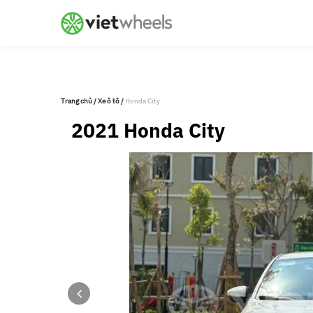
crossorigin
Trang chủ
/
Xe ô tô
/
Honda City
2021 Honda City