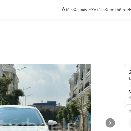
Ô tô
Xe máy
Xe tải
Xem thêm
H
L
T