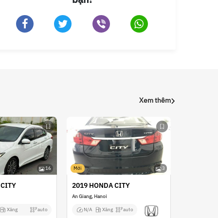
Xem thêm
16
Mới
3
 CITY
2019 HONDA CITY
An Giang, Hanoi
Xăng
auto
N/A
Xăng
auto