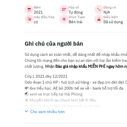
Năm
hộp số
Động cơ
2021
Tự động
N/A
máy điều hòa
Drive Type
Điều kiện
có
Bên trái
Đã sử dụng
Ghi chú của người bán
Sử dụng cách an toàn nhất, dễ dàng nhất để nhập khẩu chiếc
Chúng tôi mang đến cho bạn sự an tâm với hai lần kiểm tra
chất lượng.
Nhận
Báo giá nhập khẩu MIỄN PHÍ ngay hôm n
City L 2021 dky 12/2021
Odo 4vạn 1 chủ HP - full lịch sử hãng - xe đẹp zin đét đẹt 👍
💸 4xx tiểu học .AE bỏ 200tr bế xe về - bank hỗ trợ tối đa
🌏 xem xe trực tiếp tại Hải Phòng
🚨 Khuyến khích ae check test bất kì đâu.
🚨 Bảo hành sau bán 24 tháng bằng văn bản.
Cho xem nhiều hơn
📞 Zalo hoặc Alo e 0931525526