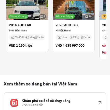
Đã qua sử dụng
5
Đã qua sử dụng
10
Mới
2014 AUDI A8
2026 AUDI A8
2021
Điện Biên, None
Hà Nội, Hanoi
An Gia
55,858 km
Xăng
auto
1 km
Xăng
auto
N
VND
1 290 triệu
VND
4 635 997 000
có th
lượng
Xem thêm xe đăng bán tại Việt Nam
Khám phá xe ô tô cũ chạy xăng
2729+ xe có sẵn