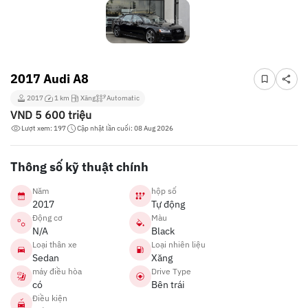
2017 Audi A8
2017
1 km
Xăng
Automatic
VND
5 600 triệu
Lượt xem: 197
Cập nhật lần cuối: 08 Aug 2026
Thông số kỹ thuật chính
Năm
hộp số
2017
Tự động
Động cơ
Màu
N/A
Black
Loại thân xe
Loại nhiên liệu
Sedan
Xăng
máy điều hòa
Drive Type
có
Bên trái
Điều kiện