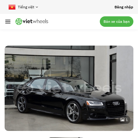
crossorigin
Đăng nhập
Bán xe của bạn
1