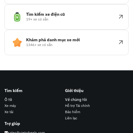
Tìm kiếm xe điện cũ
19+ xe có sẵn
Khám phá danh mục xe mới
1346+ xe có sẵn
Tìm kiếm
Giới thiệu
Ô tô
Về chúng tôi
Xe máy
Hỗ trợ Tài chính
Xe tải
Bảo hiểm
Liên lạc
Trợ giúp
sales@vietwheels.com