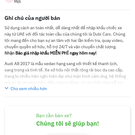
Mới
Ghi chú của người bán
Sử dụng cách an toàn nhất, dễ dàng nhất để nhập khẩu chiếc xe
này từ UAE với đối tác toàn cầu của chúng tôi là Dubi Cars. Chúng
tôi mang đến cho bạn sự an tâm với hai lần kiểm tra, quay video,
chuyển quyền sở hữu, hỗ trợ 24/7 và vận chuyển chất lượng.
Nhận
Báo giá nhập khẩu MIỄN PHÍ ngay hôm nay!
Audi A8 2017 là mẫu sedan hạng sang với thiết kế thanh lịch,
sang trọng và tinh tế. Xe sở hữu nội thất rộng rãi bọc da cao cấp,
trang bị nhiều tiện nghi hiện đại như màn hình cảm ứng, hệ thống
giải trí đa phương tiện, điều hòa tự động, và các tính năng hỗ trợ
Cho xem nhiều hơn
lái tiên tiến. Động cơ mạnh mẽ, vận hành êm ái, mang lại trải
nghiệm lái thoải mái và đầy tự tin. Audi A8 2017 là lựa chọn lý
tưởng cho những ai tìm kiếm sự kết hợp hoàn hảo giữa phong
cách, hiệu suất và tiện nghi cao cấp.
Bạn cần bán xe?
Chúng tôi sẽ giúp bạn!