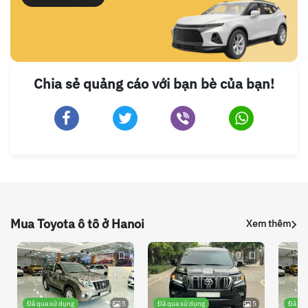
Chia sẻ quảng cáo với bạn bè của bạn!
Mua Toyota ô tô ở Hanoi
Xem thêm
Đã qua sử dụng
5
Đã qua sử dụng
5
Đã qu