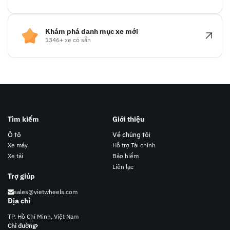
Khám phá danh mục xe mới
1346+ xe có sẵn
Tìm kiếm
Giới thiệu
Ô tô
Về chúng tôi
Xe máy
Hỗ trợ Tài chính
Xe tải
Bảo hiểm
Liên lạc
Trợ giúp
sales@vietwheels.com
Địa chỉ
TP. Hồ Chí Minh, Việt Nam
Chỉ đường