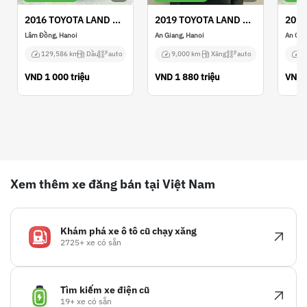
2016 TOYOTA LAND CRUISER PRADO
2019 TOYOTA LAND CRUISER PRADO
Lâm Đồng, Hanoi
An Giang, Hanoi
An Gia
129,586 km
Dầu
auto
9,000 km
Xăng
auto
8
VND
1 000 triệu
VND
1 880 triệu
VND
Xem thêm xe đăng bán tại Việt Nam
Khám phá xe ô tô cũ chạy xăng
2725+ xe có sẵn
Tìm kiếm xe điện cũ
19+ xe có sẵn