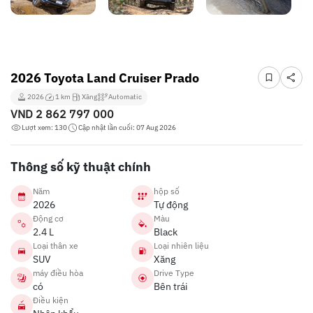
2026 Toyota Land Cruiser Prado
2026
1 km
Xăng
Automatic
VND
2 862 797 000
Lượt xem: 130
Cập nhật lần cuối: 07 Aug 2026
Thông số kỹ thuật chính
Năm
hộp số
2026
Tự động
Động cơ
Màu
2.4 L
Black
Loại thân xe
Loại nhiên liệu
SUV
Xăng
máy điều hòa
Drive Type
có
Bên trái
Điều kiện