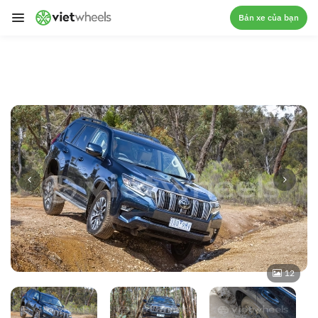
crossorigin
Bán xe của bạn
12