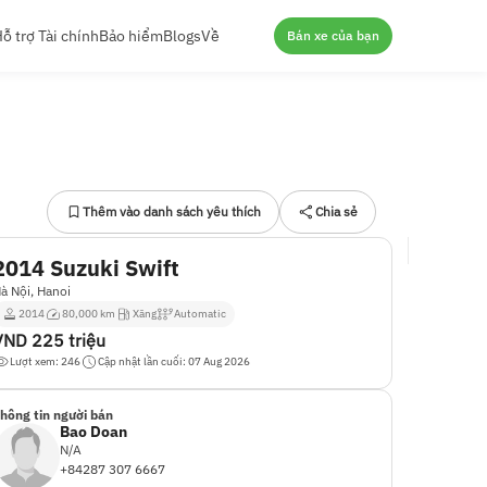
ỗ trợ Tài chính
Bảo hiểm
Blogs
Về
Bán xe của bạn
Thêm vào danh sách yêu thích
Chia sẻ
2014 Suzuki Swift
à Nội, Hanoi
2014
80,000 km
Xăng
Automatic
VND
225 triệu
Lượt xem: 246
Cập nhật lần cuối: 07 Aug 2026
hông tin người bán
Bao Doan
N/A
+84287 307 6667