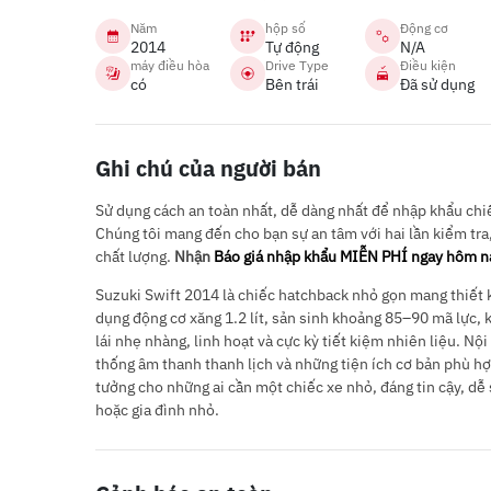
Năm
hộp số
Động cơ
2014
Tự động
N/A
máy điều hòa
Drive Type
Điều kiện
có
Bên trái
Đã sử dụng
Ghi chú của người bán
Sử dụng cách an toàn nhất, dễ dàng nhất để nhập khẩu chiếc
Chúng tôi mang đến cho bạn sự an tâm với hai lần kiểm tra
chất lượng.
Nhận
Báo giá nhập khẩu MIỄN PHÍ ngay hôm n
Suzuki Swift 2014 là chiếc hatchback nhỏ gọn mang thiết kế
dụng động cơ xăng 1.2 lít, sản sinh khoảng 85–90 mã lực, 
lái nhẹ nhàng, linh hoạt và cực kỳ tiết kiệm nhiên liệu. Nội
thống âm thanh thanh lịch và những tiện ích cơ bản phù hợ
tưởng cho những ai cần một chiếc xe nhỏ, đáng tin cậy, dễ
hoặc gia đình nhỏ.