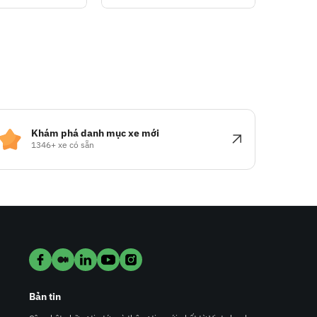
Khám phá danh mục xe mới
1346+ xe có sẵn
Bản tin