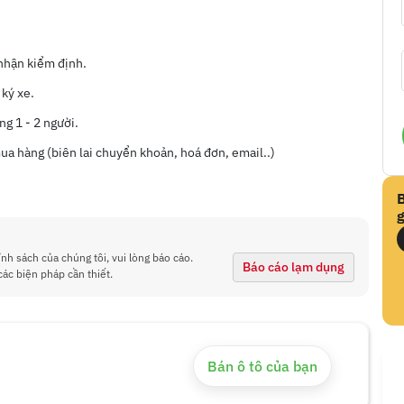
 nhận kiểm định.
 ký xe.
ng 1 - 2 người.
a hàng (biên lai chuyển khoản, hoá đơn, email..)
g
ính sách của chúng tôi, vui lòng báo cáo.
Báo cáo lạm dụng
các biện pháp cần thiết.
Bán ô tô của bạn