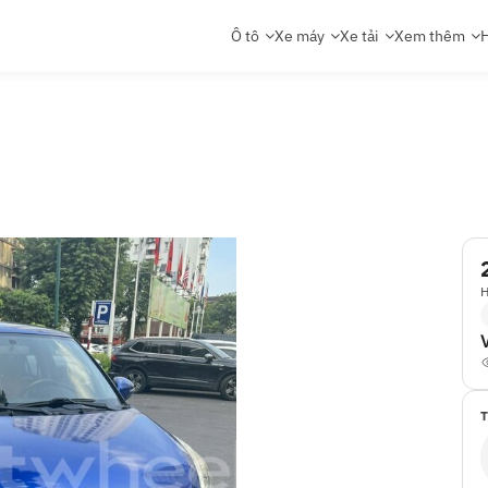
Ô tô
Xe máy
Xe tải
Xem thêm
H
H
T