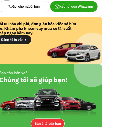
Gọi cho người bán
Kết nối qua Whatsapp
ối ưu hóa chi phí, đơn giản hóa việc sở hữu
e. Khám phá khoản vay mua xe lãi suất
hấp ngay hôm nay.
Đăng ký tư vấn
Bạn cần bán xe?
Chúng tôi sẽ giúp bạn!
Bán ô tô của bạn