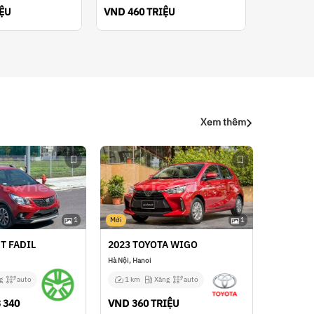
VND
IỆU
460 TRIỆU
Xem thêm
1
Mới
1
T FADIL
2023 TOYOTA WIGO
Hà Nội, Hanoi
g
auto
1 km
Xăng
auto
VND
 340
360 TRIỆU