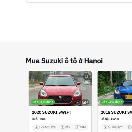
Mua Suzuki ô tô ở Hanoi
Đã qua sử dụng
5
Đã qua sử dụng
2020 SUZUKI SWIFT
2018 SUZUKI S
Huế, Hanoi
Hà Nội, Hanoi
129,586 km
Dầu
auto
60,000 km