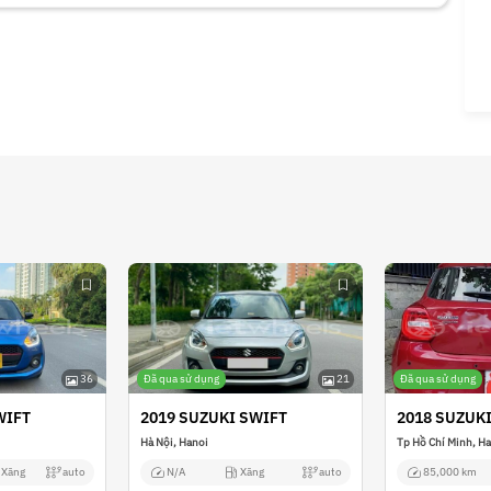
36
Đã qua sử dụng
21
Đã qua sử dụng
WIFT
2019 SUZUKI SWIFT
2018 SUZUK
Hà Nội, Hanoi
Tp Hồ Chí Minh, H
Xăng
auto
N/A
Xăng
auto
85,000 km