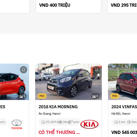
VND
VND
400 TRIỆU
295 TR
1
Mới
8
Mới
RIS
2018 KIA MORNING
2024 VINFAS
An Giang, Hanoi
Hà Nội, Hanoi
auto
35,269 km
Xăng
auto
1 km
Xăn
CÓ THỂ THƯƠNG LƯỢNG
VND
545 003