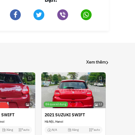
Xem thêm
5
Đã qua sử dụng
12
I SWIFT
2021 SUZUKI SWIFT
anoi
Hà Nội, Hanoi
Xăng
auto
N/A
Xăng
auto