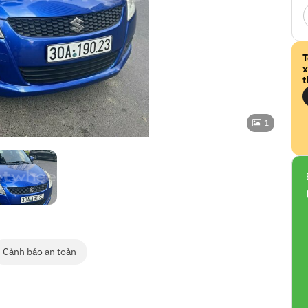
T
x
t
1
Cảnh báo an toàn