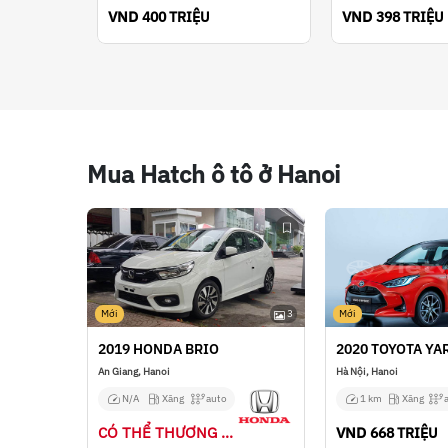
VND
VND
400 TRIỆU
398 TRIỆU
Mua Hatch ô tô ở Hanoi
Mới
3
Mới
2019 HONDA BRIO
2020 TOYOTA YA
An Giang, Hanoi
Hà Nội, Hanoi
N/A
Xăng
auto
1 km
Xăng
CÓ THỂ THƯƠNG LƯỢNG
VND
668 TRIỆU