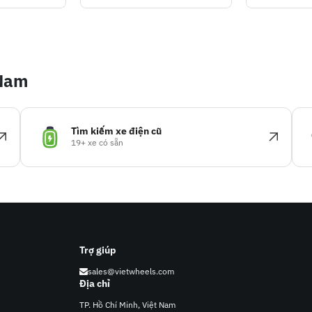
 Nam
Tìm kiếm xe điện cũ
19+ xe có sẵn
Trợ giúp
sales@vietwheels.com
Địa chỉ
TP. Hồ Chí Minh, Việt Nam