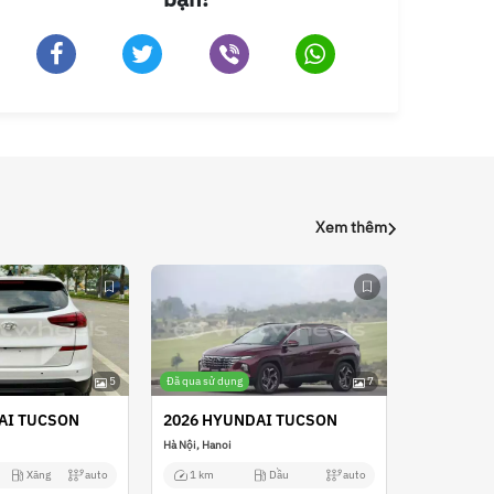
Xem thêm
5
Đã qua sử dụng
7
AI TUCSON
2026 HYUNDAI TUCSON
Hà Nội, Hanoi
Xăng
auto
1 km
Dầu
auto