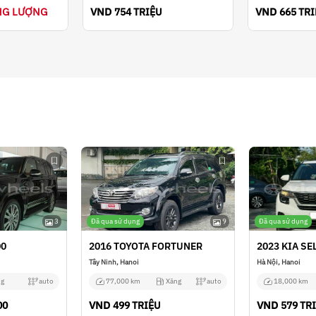
NG LƯỢNG
VND
VND
754 TRIỆU
665 TR
3
Đã qua sử dụng
9
Đã qua sử dụng
00
2016 TOYOTA FORTUNER
2023 KIA SE
Tây Ninh, Hanoi
Hà Nội, Hanoi
g
auto
77,000 km
Xăng
auto
18,000 km
VND
VND
00
499 TRIỆU
579 TR