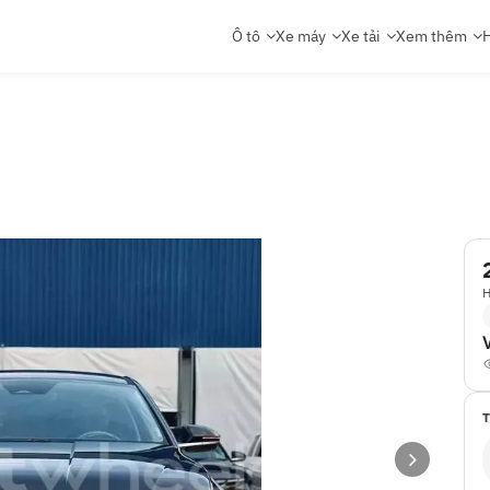
Ô tô
Xe máy
Xe tải
Xem thêm
H
H
T