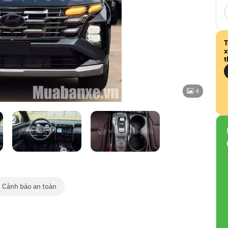
T
x
t
4
Cảnh báo an toàn