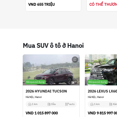
VND
CÓ THỂ THƯƠ
655 TRIỆU
Mua SUV ô tô ở Hanoi
Đã qua sử dụng
7
Đã qua sử dụng
2026 HYUNDAI TUCSON
2026 LEXUS LX6
Hà Nội, Hanoi
Hà Nội, Hanoi
1 km
Dầu
auto
1 km
Xăn
VND
VND
1 015 897 000
9 815 997 0