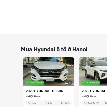
Mua Hyundai ô tô ở Hanoi
Đã qua sử dụng
21
Đã qua sử dụng
2020 HYUNDAI TUCSON
2023 HYUNDAI
Hà Nội, Hanoi
Hà Nội, Hanoi
N/A
Dầu
auto
30,000 km