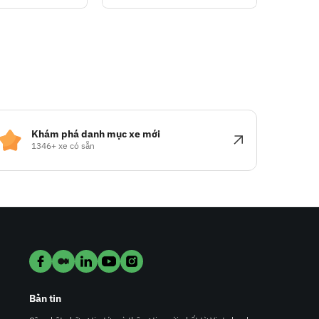
Khám phá danh mục xe mới
1346+ xe có sẵn
Bản tin