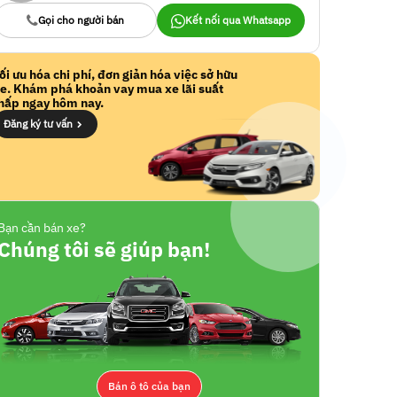
Gọi cho người bán
Kết nối qua Whatsapp
ối ưu hóa chi phí, đơn giản hóa việc sở hữu
e. Khám phá khoản vay mua xe lãi suất
hấp ngay hôm nay.
Đăng ký tư vấn
Bạn cần bán xe?
Chúng tôi sẽ giúp bạn!
Bán ô tô của bạn