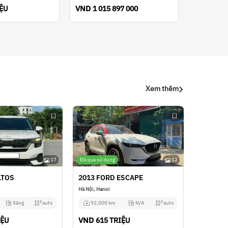
VND
IỆU
1 015 897 000
Xem thêm
17
Đã qua sử dụng
12
LTOS
2013 FORD ESCAPE
Hà Nội, Hanoi
Xăng
auto
92,000 km
N/A
auto
VND
IỆU
615 TRIỆU