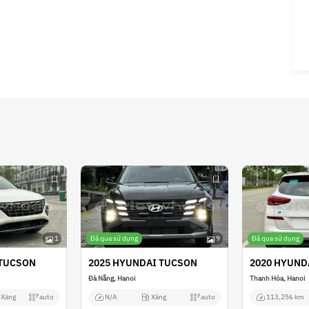
1
Đã qua sử dụng
9
Đã qua sử dụng
 TUCSON
2025 HYUNDAI TUCSON
2020 HYUND
Đà Nẵng, Hanoi
Thanh Hóa, Hanoi
Xăng
auto
N/A
Xăng
auto
113,256 km