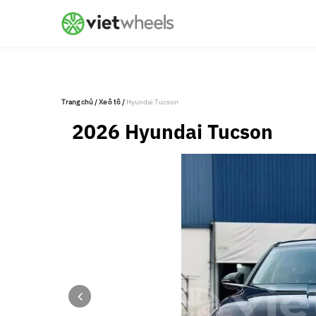
crossorigin
Trang chủ
/
Xe ô tô
/
Hyundai Tucson
2026 Hyundai Tucson