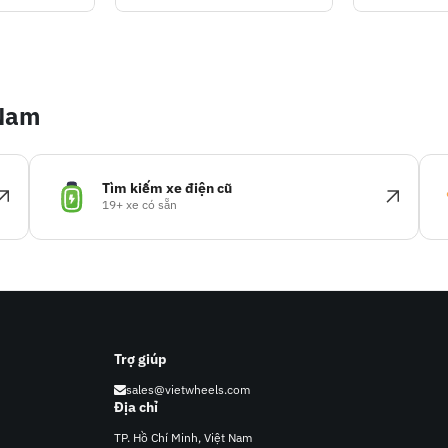
 Nam
Tìm kiếm xe điện cũ
19+ xe có sẵn
Trợ giúp
sales@vietwheels.com
Địa chỉ
TP. Hồ Chí Minh, Việt Nam