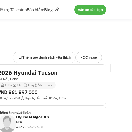
ỗ trợ Tài chính
Bảo hiểm
Blogs
Về
Bán xe của bạn
Thêm vào danh sách yêu thích
Chia sẻ
2026 Hyundai Tucson
à Nội, Hanoi
2026
1 km
Xăng
Automatic
VND
861 897 000
Lượt xem: 78
Cập nhật lần cuối: 07 Aug 2026
hông tin người bán
Hyundai Ngọc An
N/A
+8493 267 2638