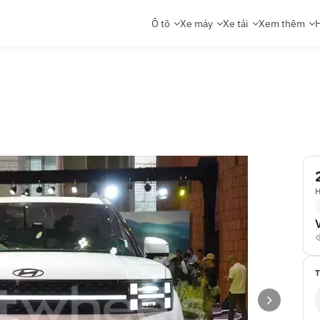
Ô tô
Xe máy
Xe tải
Xem thêm
H
H
T