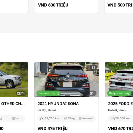
VND
VND
600 TRIỆU
500 TR
20
Đã qua sử dụng
5
Đã qua sử dụng
2025 CHEVROLET OTHER CHEVROLET
2021 HYUNDAI KONA
2025 FORD 
Hà Nội, Hanoi
Hà Nội, Hanoi
g
auto
49,710 km
Xăng
manual
20,000 km
VND
VND
00
475 TRIỆU
670 TR