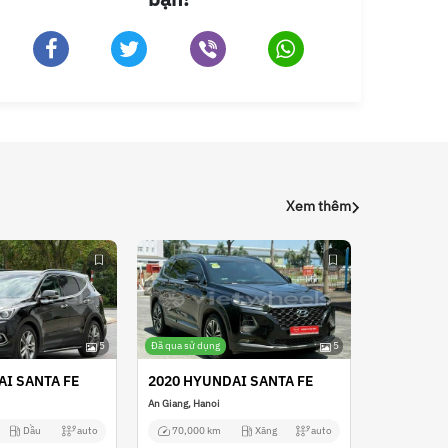
Xem thêm
5
Đã qua sử dụng
5
AI SANTA FE
2020 HYUNDAI SANTA FE
An Giang, Hanoi
Dầu
auto
70,000 km
Xăng
auto