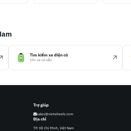
 Nam
Tìm kiếm xe điện cũ
19+ xe có sẵn
Trợ giúp
sales@vietwheels.com
Địa chỉ
TP. Hồ Chí Minh, Việt Nam