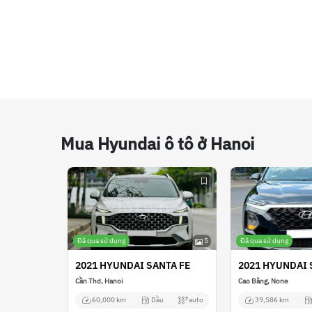
Mua Hyundai ô tô ở Hanoi
Đã qua sử dụng
5
Đã qua sử dụng
2021 HYUNDAI SANTA FE
2021 HYUNDAI 
Cần Thơ, Hanoi
Cao Bằng, None
60,000 km
Dầu
auto
39,586 km