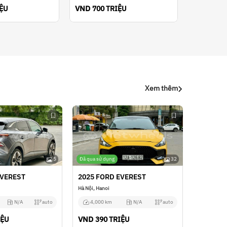
VND
IỆU
700 TRIỆU
Xem thêm
5
Đã qua sử dụng
32
EVEREST
2025 FORD EVEREST
Hà Nội, Hanoi
N/A
auto
4,000 km
N/A
auto
VND
IỆU
390 TRIỆU