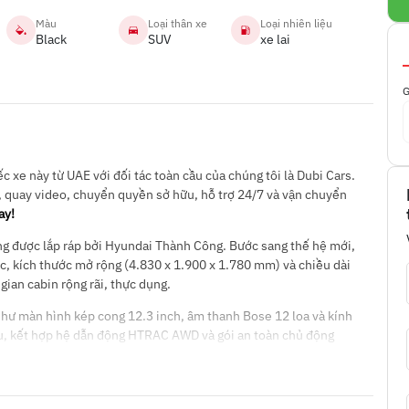
Màu
Loại thân xe
Loại nhiên liệu
Black
SUV
xe lai
G
 xe này từ UAE với đối tác toàn cầu của chúng tôi là Dubi Cars.
, quay video, chuyển quyền sở hữu, hỗ trợ 24/7 và vận chuyển
ay!
ng được lắp ráp bởi Hyundai Thành Công. Bước sang thế hệ mới,
ức, kích thước mở rộng (4.830 x 1.900 x 1.780 mm) và chiều dài
ian cabin rộng rãi, thực dụng.
như màn hình kép cong 12.3 inch, âm thanh Bose 12 loa và kính
iệu, kết hợp hệ dẫn động HTRAC AWD và gói an toàn chủ động