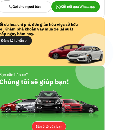
Gọi cho người bán
Kết nối qua Whatsapp
ối ưu hóa chi phí, đơn giản hóa việc sở hữu
e. Khám phá khoản vay mua xe lãi suất
hấp ngay hôm nay.
Đăng ký tư vấn
Bạn cần bán xe?
Chúng tôi sẽ giúp bạn!
Bán ô tô của bạn