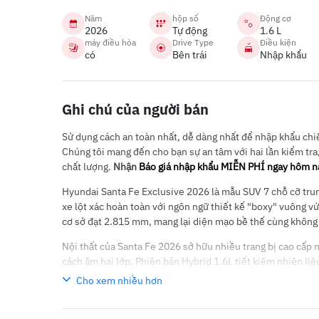
Năm
hộp số
Động cơ
2026
Tự động
1.6 L
máy điều hòa
Drive Type
Điều kiện
có
Bên trái
Nhập khẩu
Ghi chú của người bán
Sử dụng cách an toàn nhất, dễ dàng nhất để nhập khẩu chiếc
Chúng tôi mang đến cho bạn sự an tâm với hai lần kiểm tra
chất lượng.
Nhận
Báo giá nhập khẩu MIỄN PHÍ ngay hôm n
Hyundai Santa Fe Exclusive 2026 là mẫu SUV 7 chỗ cỡ tru
xe lột xác hoàn toàn với ngôn ngữ thiết kế "boxy" vuông v
cơ sở đạt 2.815 mm, mang lại diện mạo bề thế cùng không g
Nội thất của Santa Fe 2026 sở hữu nhiều trang bị cao cấp 
cách âm hai lớp. Phiên bản Hybrid 1.6L tiết kiệm nhiên l
Hyundai SmartSense đạt chuẩn 5 sao ASEAN NCAP.
Cho xem nhiều hơn