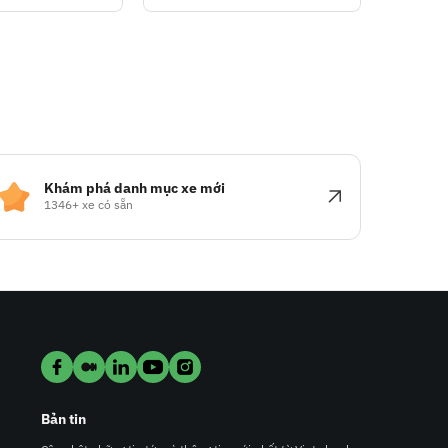
Khám phá danh mục xe mới
1346+ xe có sẵn
Bản tin