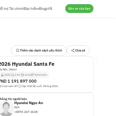
ỗ trợ Tài chính
Bảo hiểm
Blogs
Về
Bán xe của bạn
Thêm vào danh sách yêu thích
Chia sẻ
2026 Hyundai Santa Fe
à Nội, Hanoi
2026
1 km
xe lai
Automatic
VND
1 191 897 000
Lượt xem: 87
Cập nhật lần cuối: 08 Aug 2026
hông tin người bán
Hyundai Ngọc An
N/A
+8493 267 2638