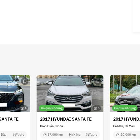
4
Đã qua sử dụng
5
Đã qua sử dụng
SANTA FE
2017 HYUNDAI SANTA FE
2017 HYUND
Điện Biên, None
Cà Mau, Cà Mau
Dầu
auto
17,000 km
Xăng
auto
10,000 km