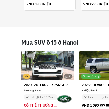
VND
VND
890 TRIỆU
795 TRIỆU
Mua SUV ô tô ở Hanoi
Mới
34
Đã qua sử dụng
2020 LAND ROVER RANGE ROVER
An Giang, Hanoi
Hà Nội, Hanoi
N/A
Xăng
auto
1 km
Xăn
CÓ THỂ THƯƠNG LƯỢNG
VND
1 090 997 0