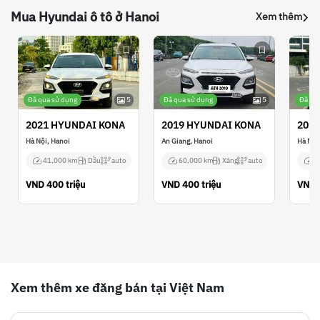
Mua Hyundai ô tô ở Hanoi
Xem thêm
Đã qua sử dụng
5
Đã qua sử dụng
5
Đã qu
2021 HYUNDAI KONA
2019 HYUNDAI KONA
201
Hà Nội, Hanoi
An Giang, Hanoi
Hà Nội
41,000 km
Dầu
auto
60,000 km
Xăng
auto
N
VND
400 triệu
VND
400 triệu
VND
Xem thêm xe đăng bán tại Việt Nam