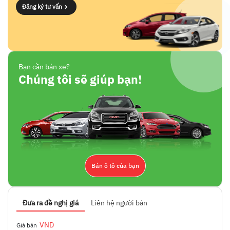
Đăng ký tư vấn
Bạn cần bán xe?
Chúng tôi sẽ giúp bạn!
Bán ô tô của bạn
Đưa ra đề nghị giá
Liên hệ người bán
VND
Giá bán