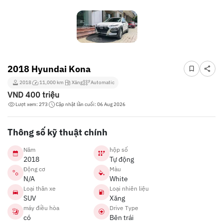
2018 Hyundai Kona
2018
11,000 km
Xăng
Automatic
VND
400 triệu
Lượt xem: 273
Cập nhật lần cuối: 06 Aug 2026
Thông số kỹ thuật chính
Năm
hộp số
2018
Tự động
Động cơ
Màu
N/A
White
Loại thân xe
Loại nhiên liệu
SUV
Xăng
máy điều hòa
Drive Type
có
Bên trái