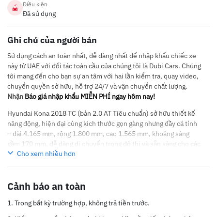
Điều kiện
Đã sử dụng
Ghi chú của người bán
Sử dụng cách an toàn nhất, dễ dàng nhất để nhập khẩu chiếc xe
này từ UAE với đối tác toàn cầu của chúng tôi là Dubi Cars. Chúng
tôi mang đến cho bạn sự an tâm với hai lần kiểm tra, quay video,
chuyển quyền sở hữu, hỗ trợ 24/7 và vận chuyển chất lượng.
Nhận
Báo giá nhập khẩu MIỄN PHÍ ngay hôm nay!
Hyundai Kona 2018 TC (bản 2.0 AT Tiêu chuẩn) sở hữu thiết kế
năng động, hiện đại cùng kích thước gọn gàng nhưng đầy cá tính
– dài 4.165 mm, rộng 1.800 mm, cao 1.565 mm, khoảng sáng
gầm 170 mm, dễ dàng di chuyển trong đô thị và sẵn sàng cho các
Cho xem nhiều hơn
hành trình dài. Xe trang bị động cơ xăng Nu 2.0 MPI công suất
149 mã lực, mô-men xoắn 180 Nm, đi kèm hộp số tự động 6 cấp,
cho cảm giác lái mượt mà, linh hoạt và tiết kiệm nhiên liệu khi di
Cảnh báo an toàn
chuyển hằng ngày. Nội thất tinh tế, tiện nghi với hệ thống an toàn
đầy đủ: ABS, EBD, cân bằng điện tử ESC, hỗ trợ khởi hành ngang
Trong bất kỳ trường hợp, không trả tiền trước.
dốc, 6 túi khí, đồng thời có thêm các trang bị hữu ích như cảnh
báo điểm mù, cảm biến áp suất lốp, sạc không dây và cụm đèn