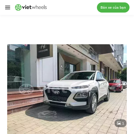
crossorigin
Bán xe của bạn
1