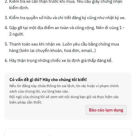
Kiểm tra xe cẩn thận trước khi mua. Yêu cầu giấy chứng nhận
LED hiện đại giúp nâng cao trải nghiệm người dùng.
kiểm định.
Kiểm tra quyền sở hữu và chi tiết đăng ký cũng như nhật ký xe.
Gặp gỡ tại một địa điểm an toàn và công cộng. Nên đi cùng 1 -
2 người.
Thanh toán sau khi nhận xe. Luôn yêu cầu bằng chứng mua
hàng (biên lai chuyển khoản, hoá đơn, email..)
Hãy thận trọng những chiếc xe bị định giá thấp đáng kể.
Có vấn đề gì đó? Hãy cho chúng tôi biết!
Nếu tin đăng này chứa thông tin sai lệch, tin rác hoặc vi phạm chính
sách của chúng tôi, vui lòng báo cáo.
Đội ngũ của chúng tôi sẽ xem xét nội dung bạn gửi và thực hiện các
biện pháp cần thiết.
Báo cáo lạm dụng