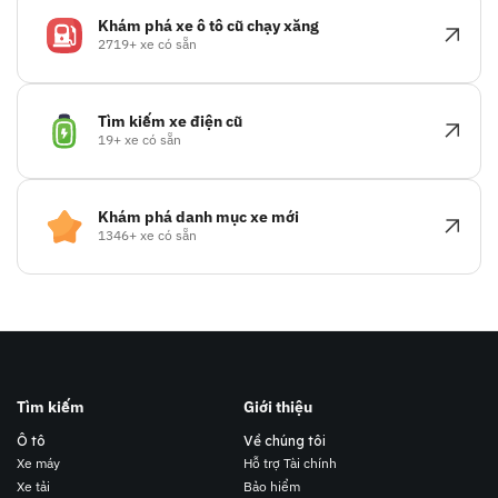
Khám phá xe ô tô cũ chạy xăng
2719+ xe có sẵn
Tìm kiếm xe điện cũ
19+ xe có sẵn
Khám phá danh mục xe mới
1346+ xe có sẵn
Tìm kiếm
Giới thiệu
Ô tô
Về chúng tôi
Xe máy
Hỗ trợ Tài chính
Xe tải
Bảo hiểm
Liên lạc