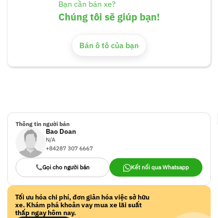
Bạn cần bán xe?
Chúng tôi sẽ giúp bạn!
Bán ô tô của bạn
Thông tin người bán
Bao Doan
N/A
+84287 307 6667
Gọi cho người bán
Kết nối qua Whatsapp
Tối ưu hóa chi phí, đơn giản hóa việc sở hữu
xe. Khám phá khoản vay mua xe lãi suất
thấp ngay hôm nay.