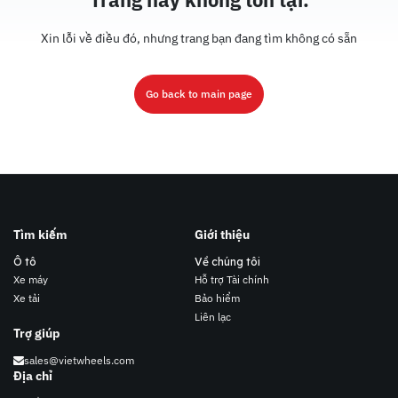
Xin lỗi về điều đó, nhưng trang bạn đang tìm không có sẵn
Go back to main page
Tìm kiếm
Giới thiệu
Ô tô
Về chúng tôi
Xe máy
Hỗ trợ Tài chính
Xe tải
Bảo hiểm
Liên lạc
Trợ giúp
sales@vietwheels.com
Địa chỉ