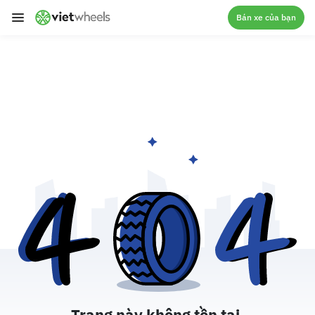
crossorigin
Bán xe của bạn
Trang này không tồn tại.