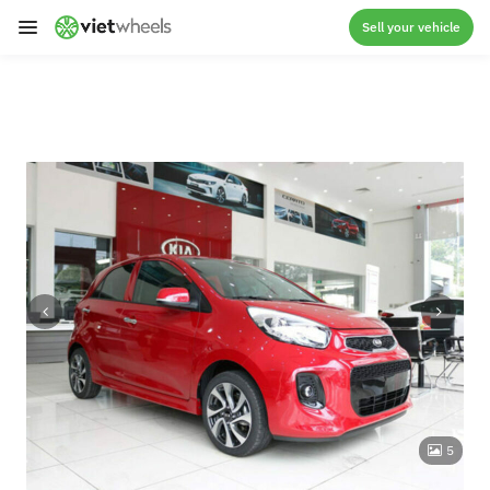
crossorigin
Sell your vehicle
5