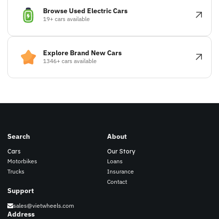
Browse Used Electric Cars
19+ cars available
Explore Brand New Cars
1346+ cars available
Search
About
Cars
Our Story
Motorbikes
Loans
Trucks
Insurance
Contact
Support
sales@vietwheels.com
Address