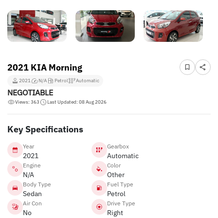
2021 KIA Morning
2021
N/A
Petrol
Automatic
NEGOTIABLE
Views: 363
Last Updated: 08 Aug 2026
Key Specifications
Year
Gearbox
2021
Automatic
Engine
Color
N/A
Other
Body Type
Fuel Type
Sedan
Petrol
Air Con
Drive Type
No
Right