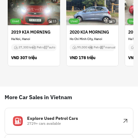
Used
15
Used
5
Used
2019 KIA MORNING
2020 KIA MORNING
2016
Ha Noi, Hanoi
Ho Chi Minh City, Hanoi
Ha Noi
37,300 km
Petrol
auto
99,000 km
Petrol
manual
2
VND
307 triệu
VND
178 triệu
VND
More Car Sales in Vietnam
Explore Used Petrol Cars
2729+ cars available