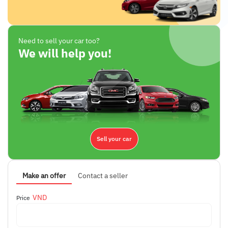
Need to sell your car too?
We will help you!
Sell your car
Make an offer
Contact a seller
VND
Price