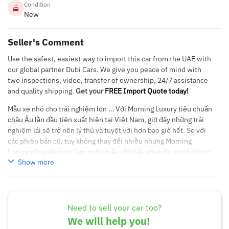
Condition
New
Seller's Comment
Use the safest, easiest way to import this car from the UAE with
our global partner Dubi Cars. We give you peace of mind with
two inspections, video, transfer of ownership, 24/7 assistance
and quality shipping.
Get your
FREE Import Quote today!
Mẫu xe nhỏ cho trải nghiệm lớn … Với Morning Luxury tiêu chuẩn
châu Âu lần đầu tiên xuất hiện tại Việt Nam, giờ đây những trải
nghiệm lái sẽ trở nên lý thú và tuyệt vời hơn bao giờ hết. So với
các phiên bản cũ, tuy không thay đổi nhiều nhưng Morning
Luxury cũng đã được làm mới nhiều chi tiết pha trộn cùng những
Show more
điều quen thuộc khiến xe vừa thân quen mà vẫn hiện đại. Về sức
mạnh vận hành, xe trang bị động cơ xăng Kappa 1.25L 4xy-kanh,
trục cam đôi DOHC. Công suất tối đa 86 mã lực ở 6.000
vòng/phút và mô-men xoắn cực đại 120Nm tại 4.000 vòng/phút.
Hộp số tự động 4 cấp. Trang017-S1-2021
Need to sell your car too?
We will help you!