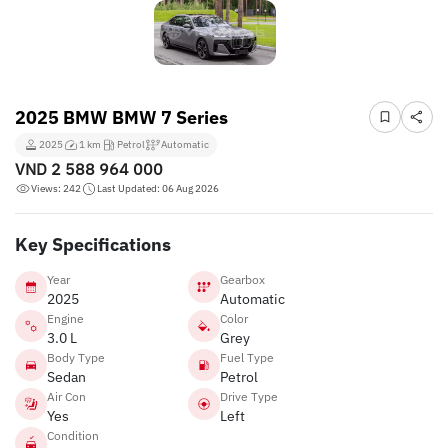
2025 BMW BMW 7 Series
2025
1 km
Petrol
Automatic
VND
2 588 964 000
Views: 242
Last Updated: 06 Aug 2026
Key Specifications
Year
Gearbox
2025
Automatic
Engine
Color
3.0 L
Grey
Body Type
Fuel Type
Sedan
Petrol
Air Con
Drive Type
Yes
Left
Condition