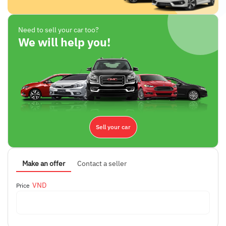
Need to sell your car too?
We will help you!
Sell your car
Make an offer
Contact a seller
VND
Price