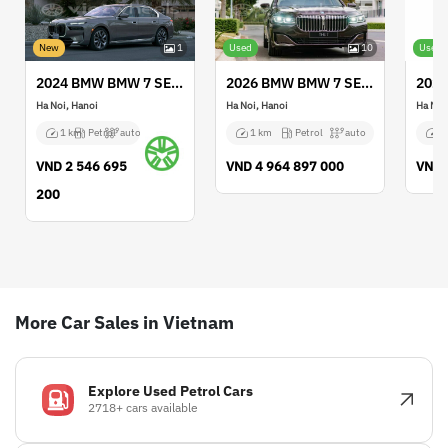
New
1
Used
10
Used
2024 BMW BMW 7 SERIES
2026 BMW BMW 7 SERIES
Ha Noi, Hanoi
Ha Noi, Hanoi
Ha Noi
1 km
Petrol
auto
1 km
Petrol
auto
1
VND
2 546 695
VND
4 964 897 000
VND
200
More Car Sales in Vietnam
Explore Used Petrol Cars
2718+ cars available