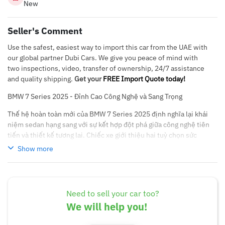
New
Seller's Comment
Use the safest, easiest way to import this car from the UAE with
our global partner Dubi Cars. We give you peace of mind with
two inspections, video, transfer of ownership, 24/7 assistance
and quality shipping.
Get your
FREE Import Quote today!
BMW 7 Series 2025 - Đỉnh Cao Công Nghệ và Sang Trọng
Thế hệ hoàn toàn mới của BMW 7 Series 2025 định nghĩa lại khái
niệm sedan hạng sang với sự kết hợp đột phá giữa công nghệ tiên
tiến và thiết kế tương lai. Chiếc xe giới thiệu hai tuỳ chọn sức
mạnh: phiên bản thuần điện i7 với công suất lên đến 544 mã lực,
Show more
và phiên bản động cơ đốt trong V8 4.4L twin-turbo cho công suất
536 mã lực. Cả hai đều được tích hợp hộp số tự động Steptronic
và hệ dẫn động bốn bánh xDrive.
Need to sell your car too?
Thiết kế ngoại thất táo bạo với cụm đèn LED hai tầng Split
We will help you!
Headlight độc đáo, lưới tản nhiệt Kidney Grille có khả năng chiếu
sáng và mở thông gió thông minh. Công nghệ đỉnh cao được thể