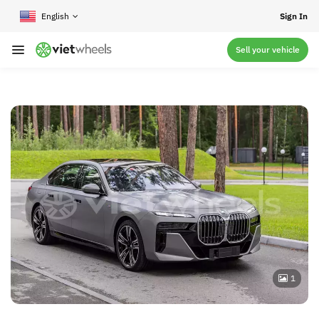
crossorigin
Sign In
Sell your vehicle
1