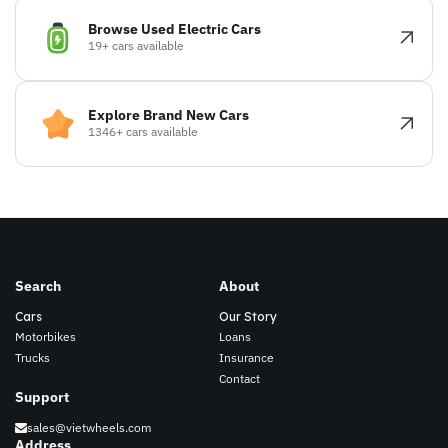
Browse Used Electric Cars
19+ cars available
Explore Brand New Cars
1346+ cars available
Search
About
Cars
Our Story
Motorbikes
Loans
Trucks
Insurance
Contact
Support
sales@vietwheels.com
Address