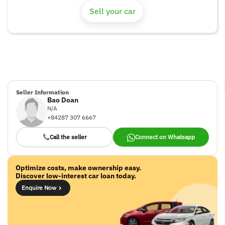
hiện qua màn hình Theatrical Screen 31.3 inch cho hàng ghế
Sell your car
sau, hệ thống âm thanh Bowers & Wilkins Diamond Surround
Sound 4D, và khả năng kết nối 5G tích hợp.
Seller Information
Bao Doan
N/A
+84287 307 6667
Call the seller
Connect on Whatsapp
Optimize costs, make ownership easy.
Discover low-interest car loan today.
Enquire Now