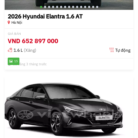
2026 Hyundai Elantra 1.6 AT
Hà Nội
GIÁ BÁN
VND
652 897 000
1.6 L
(Xăng)
Tự động
15
Đã đăng 3 tháng trước