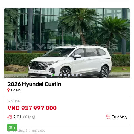
2026 Hyundai Custin
Hà Nội
GIÁ BÁN
VND
917 997 000
2.0 L
(Xăng)
Tự động
8
Đã đăng 3 tháng trước