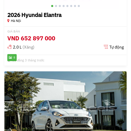
2026 Hyundai Elantra
Hà Nội
GIÁ BÁN
VND
652 897 000
2.0 L
(Xăng)
Tự động
8
Đã đăng 3 tháng trước