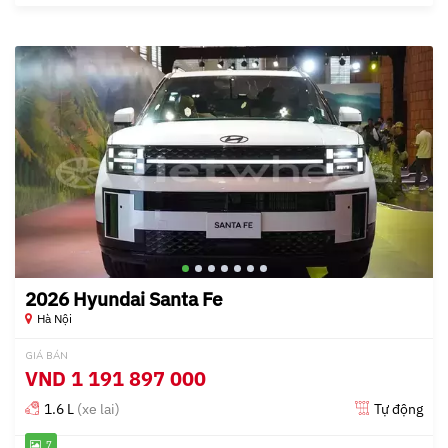
2026 Hyundai Santa Fe
Hà Nội
GIÁ BÁN
VND
1 191 897 000
1.6 L
(xe lai)
Tự động
7