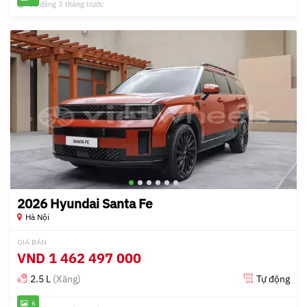
Đã đăng 3 tháng trước
2026 Hyundai Santa Fe
Hà Nội
GIÁ BÁN
VND
1 462 497 000
2.5 L
(Xăng)
Tự động
6