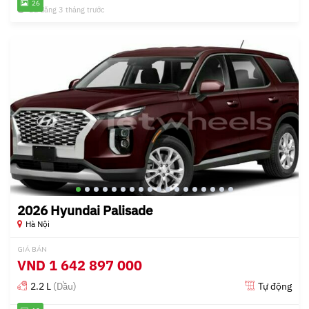
26
Đã đăng 3 tháng trước
2026 Hyundai Palisade
Hà Nội
GIÁ BÁN
VND
1 642 897 000
2.2 L
(Dầu)
Tự động