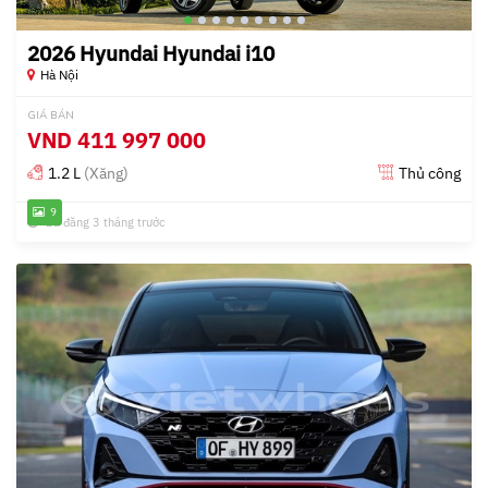
2026 Hyundai Hyundai i10
Hà Nội
GIÁ BÁN
VND
411 997 000
1.2 L
(Xăng)
Thủ công
9
Đã đăng 3 tháng trước