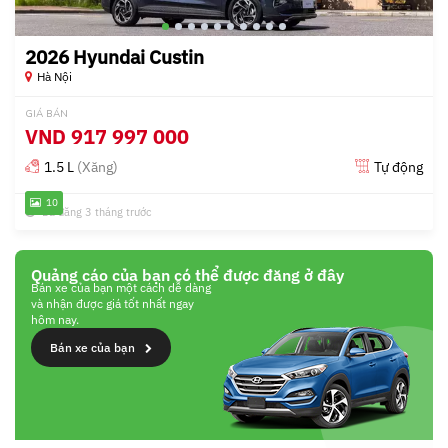
2026 Hyundai Custin
Hà Nội
GIÁ BÁN
VND
917 997 000
1.5 L
(Xăng)
Tự động
10
Đã đăng 3 tháng trước
Quảng cáo của bạn có thể được đăng ở đây
Bán xe của bạn một cách dễ dàng
và nhận được giá tốt nhất ngay
hôm nay.
Bán xe của bạn