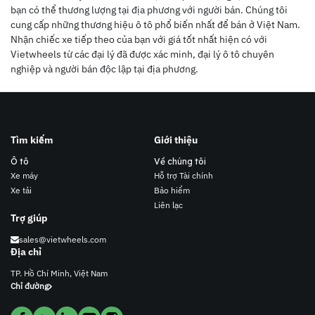
bạn có thể thương lượng tại địa phương với người bán. Chúng tôi
cung cấp những thương hiệu ô tô phổ biến nhất để bán ở Việt Nam.
Nhận chiếc xe tiếp theo của bạn với giá tốt nhất hiện có với
Vietwheels từ các đại lý đã được xác minh, đại lý ô tô chuyên
nghiệp và người bán độc lập tại địa phương.
Tìm kiếm
Giới thiệu
Ô tô
Về chúng tôi
Xe máy
Hỗ trợ Tài chính
Xe tải
Bảo hiểm
Liên lạc
Trợ giúp
sales@vietwheels.com
Địa chỉ
TP. Hồ Chí Minh, Việt Nam
Chỉ đường