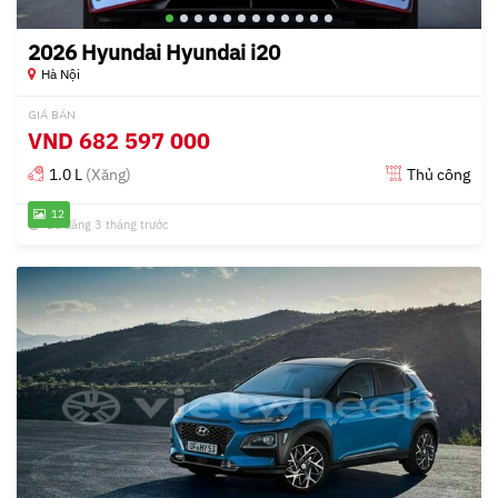
2026 Hyundai Hyundai i20
Hà Nội
GIÁ BÁN
VND
682 597 000
1.0 L
(Xăng)
Thủ công
12
Đã đăng 3 tháng trước