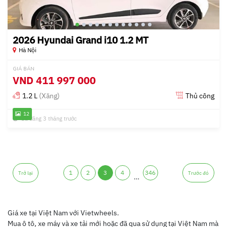
2026 Hyundai Grand i10 1.2 MT
Hà Nội
GIÁ BÁN
VND
411 997 000
1.2 L
(Xăng)
Thủ công
12
Đã đăng 3 tháng trước
1
2
3
4
346
Trở lại
Trước đó
…
Giá xe tại Việt Nam với Vietwheels.
Mua ô tô, xe máy và xe tải mới hoặc đã qua sử dụng tại Việt Nam mà