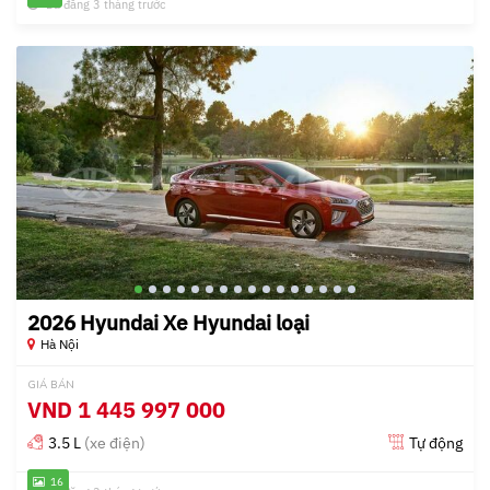
Đã đăng 3 tháng trước
2026 Hyundai Xe Hyundai loại
Hà Nội
GIÁ BÁN
VND
1 445 997 000
3.5 L
(xe điện)
Tự động
16