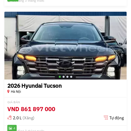
Đã đăng 3 tháng trước
2026 Hyundai Tucson
Hà Nội
GIÁ BÁN
VND
861 897 000
2.0 L
(Xăng)
Tự động
4