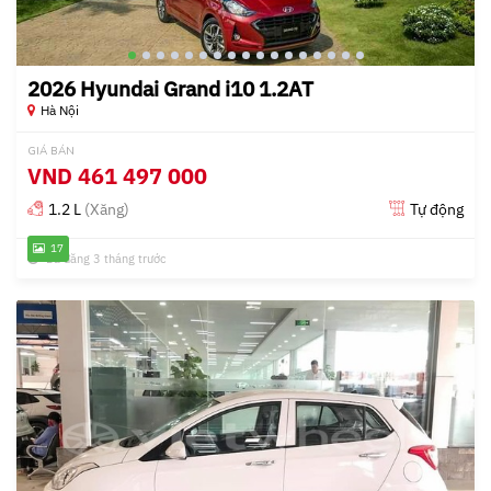
2026 Hyundai Grand i10 1.2AT
Hà Nội
GIÁ BÁN
VND
461 497 000
1.2 L
(Xăng)
Tự động
17
Đã đăng 3 tháng trước