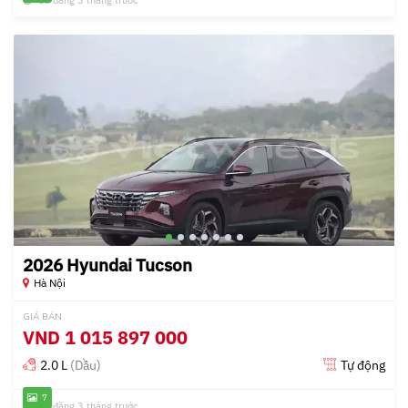
Đã đăng 3 tháng trước
2026 Hyundai Tucson
Hà Nội
GIÁ BÁN
VND
1 015 897 000
2.0 L
(Dầu)
Tự động
7
Đã đăng 3 tháng trước