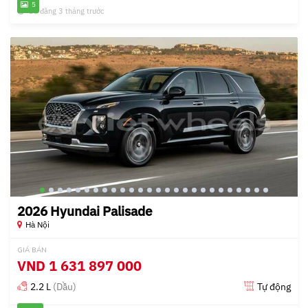
5
Đã đăng 3 tháng trước
2026 Hyundai Palisade
Hà Nội
GIÁ BÁN
VND
1 631 897 000
2.2 L
(Dầu)
Tự động