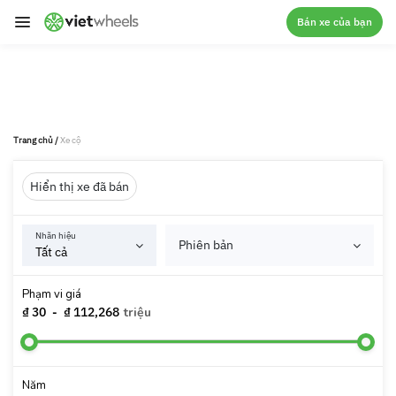
crossorigin
Bán xe của bạn
Trang chủ
/
Xe cộ
Hiển thị xe đã bán
Nhãn hiệu
Phiên bản
Phạm vi giá
₫ 30
-
₫ 112,268
triệu
Năm