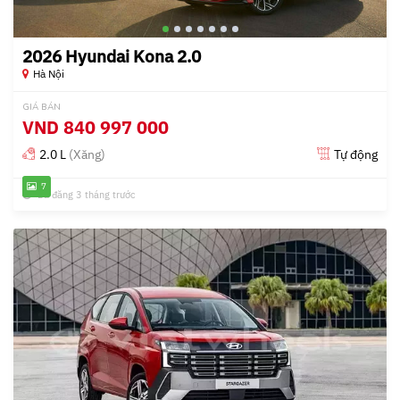
2026 Hyundai Kona 2.0
Hà Nội
GIÁ BÁN
VND
840 997 000
2.0 L
(Xăng)
Tự động
7
Đã đăng 3 tháng trước