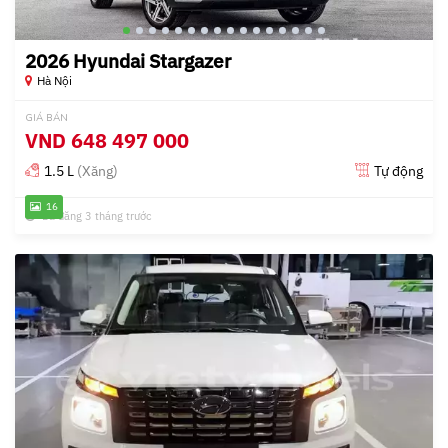
2026 Hyundai Stargazer
Hà Nội
GIÁ BÁN
VND
648 497 000
1.5 L
(Xăng)
Tự động
16
Đã đăng 3 tháng trước