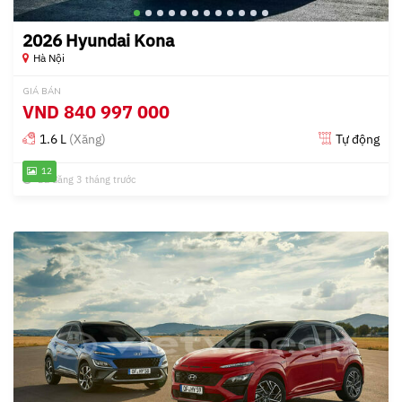
2026 Hyundai Kona
Hà Nội
GIÁ BÁN
VND
840 997 000
1.6 L
(Xăng)
Tự động
12
Đã đăng 3 tháng trước