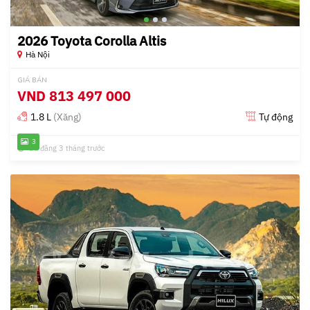
2026 Toyota Corolla Altis
Hà Nội
GIÁ BÁN
VND
813 497 000
1.8 L
(Xăng)
Tự động
3
Đã đăng 3 tháng trước