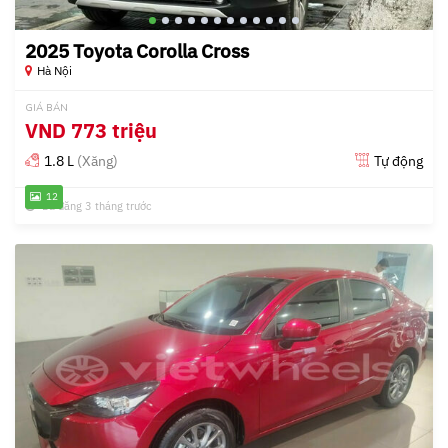
2025 Toyota Corolla Cross
Hà Nội
GIÁ BÁN
VND
773 triệu
1.8 L
(Xăng)
Tự động
12
Đã đăng 3 tháng trước