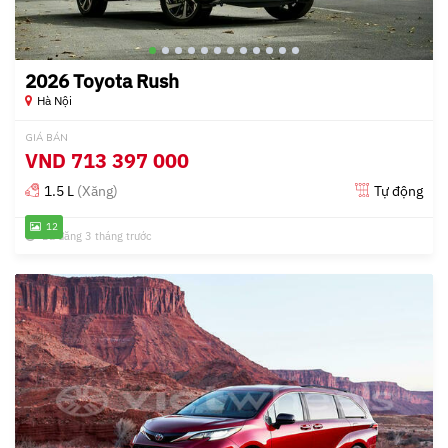
2026 Toyota Rush
Hà Nội
GIÁ BÁN
VND
713 397 000
1.5 L
(Xăng)
Tự động
12
Đã đăng 3 tháng trước