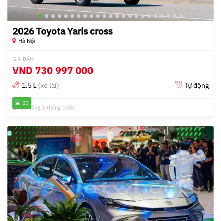
2026 Toyota Yaris cross
Hà Nội
GIÁ BÁN
VND
730 997 000
1.5 L
(xe lai)
Tự động
23
Đã đăng 3 tháng trước