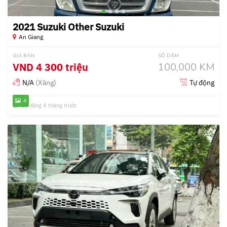
2021 Suzuki Other Suzuki
An Giang
GIÁ BÁN
SỐ DẶM
VND
4 300 triệu
100,000 KM
N/A
(Xăng)
Tự động
4
Đã đăng 4 tháng trước