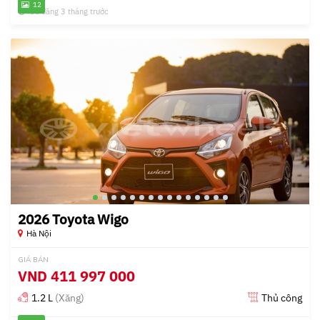
12
Đã đăng 3 tháng trước
2026 Toyota Wigo
Hà Nội
GIÁ BÁN
VND
411 997 000
1.2 L
(Xăng)
Thủ công