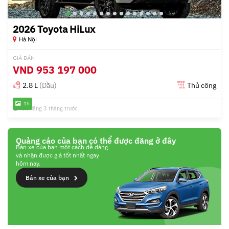
2026 Toyota HiLux
Hà Nội
GIÁ BÁN
VND
953 197 000
2.8 L
(Dầu)
Thủ công
15
Đã đăng 3 tháng trước
Quảng cáo của bạn có thể được đăng ở đây
Bán xe của bạn một cách dễ dàng
và nhận được giá tốt nhất ngay
hôm nay.
Bán xe của bạn