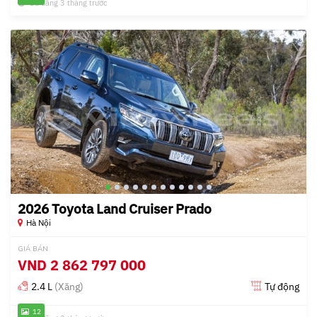
Đã đăng 3 tháng trước
2026 Toyota Land Cruiser Prado
Hà Nội
GIÁ BÁN
VND
2 862 797 000
2.4 L
(Xăng)
Tự động
12