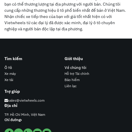
bạn có thể thương lượng tại địa phương với người bán. Chúng tôi
cung cấp những thương hiệu ô tô phổ biến nhất để bán ở Việt Nam.
Nhận chiếc xe tiếp theo của bạn với giá tốt nhất hiện có với
Vietwheels từ các đại lý đã được xác minh, đại lý ô tô chuyên
nghiệp và người bán độc lập tại địa phương.
Tìm kiếm
Giới thiệu
Ô tô
Về chúng tôi
Xe máy
Hỗ trợ Tài chính
Xe tải
Bảo hiểm
Liên lạc
Trợ giúp
sales@vietwheels.com
Địa chỉ
TP. Hồ Chí Minh, Việt Nam
Chỉ đường