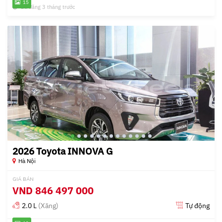
15
Đã đăng 3 tháng trước
2026 Toyota INNOVA G
Hà Nội
GIÁ BÁN
VND
846 497 000
2.0 L
(Xăng)
Tự động