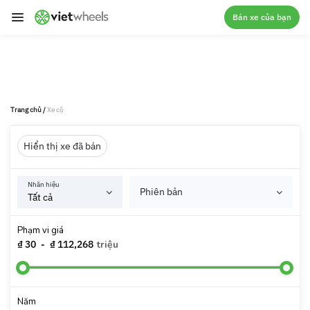
crossorigin
Bán xe của bạn
Trang chủ
/
Xe cộ
Hiển thị xe đã bán
Nhãn hiệu
Phiên bản
Phạm vi giá
₫ 30
-
₫ 112,268
triệu
Năm