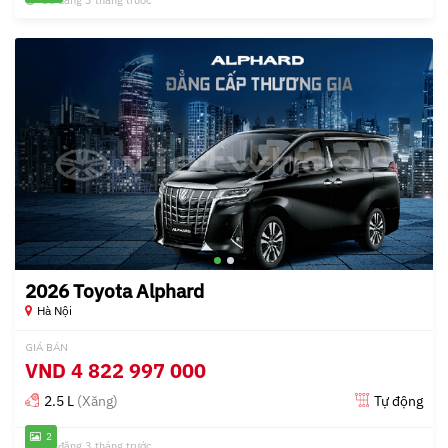
Đã đăng 3 tháng trước
2026 Toyota Alphard
Hà Nội
GIÁ BÁN
VND
4 822 997 000
2.5 L
(Xăng)
Tự động
2
Đã đăng 3 tháng trước