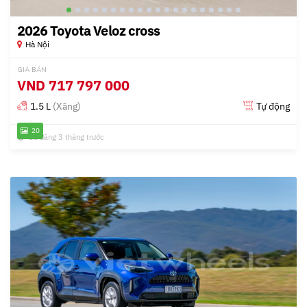
2026 Toyota Veloz cross
Hà Nội
GIÁ BÁN
VND
717 797 000
1.5 L
(Xăng)
Tự động
20
Đã đăng 3 tháng trước