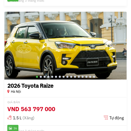
Đã đăng 3 tháng trước
2026 Toyota Raize
Hà Nội
GIÁ BÁN
VND
563 797 000
1.5 L
(Xăng)
Tự động
16