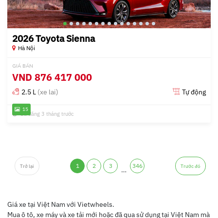
2026 Toyota Sienna
Hà Nội
GIÁ BÁN
VND
876 417 000
2.5 L
(xe lai)
Tự động
15
Đã đăng 3 tháng trước
1
2
3
346
Trở lại
Trước đó
…
Giá xe tại Việt Nam với Vietwheels.
Mua ô tô, xe máy và xe tải mới hoặc đã qua sử dụng tại Việt Nam mà