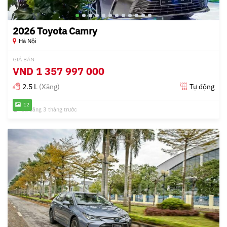
2026 Toyota Camry
Hà Nội
GIÁ BÁN
VND
1 357 997 000
2.5 L
(Xăng)
Tự động
12
Đã đăng 3 tháng trước