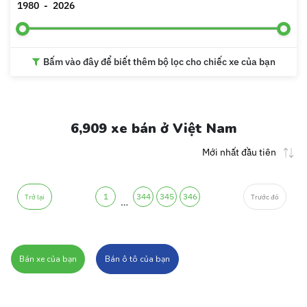
1980
-
2026
Bấm vào đây để biết thêm bộ lọc cho chiếc xe của bạn
6,909 xe bán ở Việt Nam
1
344
345
346
Trở lại
Trước đó
…
Bán xe của bạn
Bán ô tô của bạn