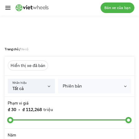
crossorigin
Bán xe của bạn
Trang chủ
/
Xe cộ
Hiển thị xe đã bán
Nhãn hiệu
Phiên bản
Phạm vi giá
₫ 30
-
₫ 112,268
triệu
Năm