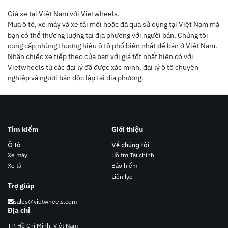
Giá xe tại Việt Nam với Vietwheels.
Mua ô tô, xe máy và xe tải mới hoặc đã qua sử dụng tại Việt Nam mà
bạn có thể thương lượng tại địa phương với người bán. Chúng tôi
cung cấp những thương hiệu ô tô phổ biến nhất để bán ở Việt Nam.
Nhận chiếc xe tiếp theo của bạn với giá tốt nhất hiện có với
Vietwheels từ các đại lý đã được xác minh, đại lý ô tô chuyên
nghiệp và người bán độc lập tại địa phương.
Tìm kiếm
Giới thiệu
Ô tô
Về chúng tôi
Xe máy
Hỗ trợ Tài chính
Xe tải
Bảo hiểm
Liên lạc
Trợ giúp
sales@vietwheels.com
Địa chỉ
TP. Hồ Chí Minh, Việt Nam