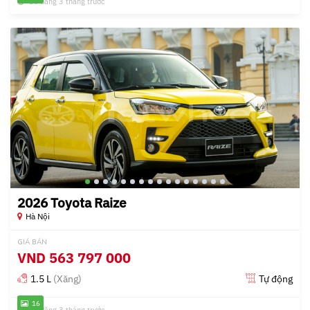
Đã đăng 3 tháng trước
2026 Toyota Raize
Hà Nội
GIÁ BÁN
VND
563 797 000
1.5 L
(Xăng)
Tự động
16