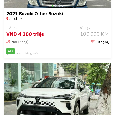
2021 Suzuki Other Suzuki
An Giang
GIÁ BÁN
SỐ DẶM
VND
4 300 triệu
100,000 KM
N/A
(Xăng)
Tự động
4
Đã đăng 4 tháng trước