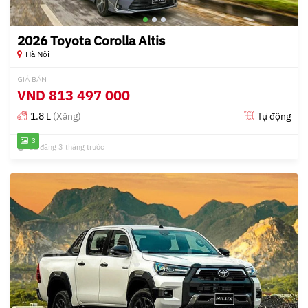
2026 Toyota Corolla Altis
Hà Nội
GIÁ BÁN
VND
813 497 000
1.8 L
(Xăng)
Tự động
3
Đã đăng 3 tháng trước