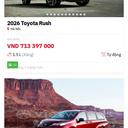
2026 Toyota Rush
Hà Nội
GIÁ BÁN
VND
713 397 000
1.5 L
(Xăng)
Tự động
12
Đã đăng 3 tháng trước