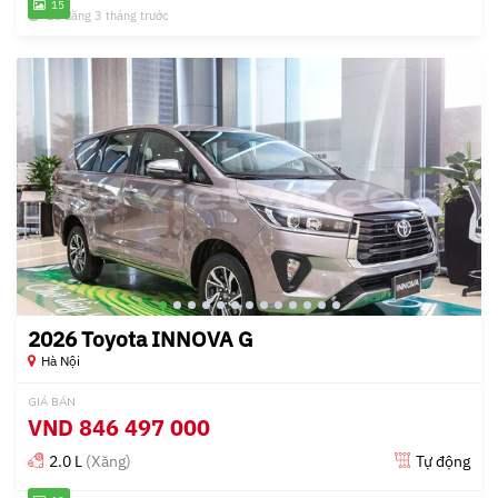
15
Đã đăng 3 tháng trước
2026 Toyota INNOVA G
Hà Nội
GIÁ BÁN
VND
846 497 000
2.0 L
(Xăng)
Tự động