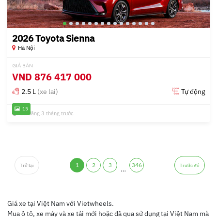
2026 Toyota Sienna
Hà Nội
GIÁ BÁN
VND
876 417 000
2.5 L
(xe lai)
Tự động
15
Đã đăng 3 tháng trước
1
2
3
346
Trở lại
Trước đó
…
Giá xe tại Việt Nam với Vietwheels.
Mua ô tô, xe máy và xe tải mới hoặc đã qua sử dụng tại Việt Nam mà