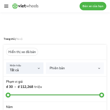
crossorigin
Bán xe của bạn
Trang chủ
/
Xe cộ
Hiển thị xe đã bán
Nhãn hiệu
Phiên bản
Phạm vi giá
₫ 30
-
₫ 112,268
triệu
Năm