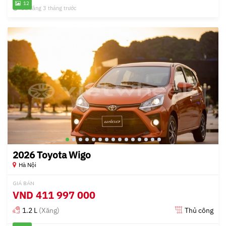
12
Đã đăng 3 tháng trước
2026 Toyota Wigo
Hà Nội
GIÁ BÁN
VND
411 997 000
1.2 L
(Xăng)
Thủ công