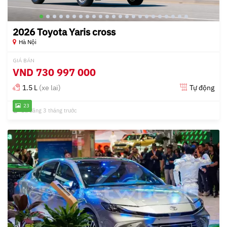
2026 Toyota Yaris cross
Hà Nội
GIÁ BÁN
VND
730 997 000
1.5 L
(xe lai)
Tự động
23
Đã đăng 3 tháng trước