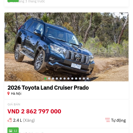
Đã đăng 3 tháng trước
2026 Toyota Land Cruiser Prado
Hà Nội
GIÁ BÁN
VND
2 862 797 000
2.4 L
(Xăng)
Tự động
12