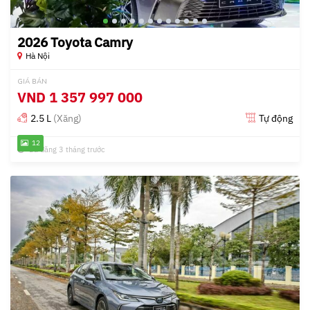
2026 Toyota Camry
Hà Nội
GIÁ BÁN
VND
1 357 997 000
2.5 L
(Xăng)
Tự động
12
Đã đăng 3 tháng trước