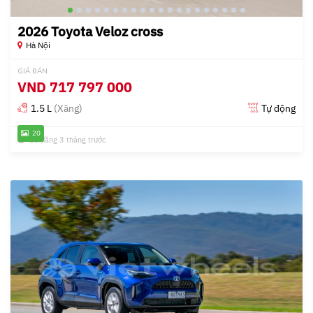
2026 Toyota Veloz cross
Hà Nội
GIÁ BÁN
VND
717 797 000
1.5 L
(Xăng)
Tự động
20
Đã đăng 3 tháng trước