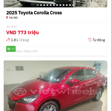
2025 Toyota Corolla Cross
Hà Nội
GIÁ BÁN
VND
773 triệu
1.8 L
(Xăng)
Tự động
12
Đã đăng 3 tháng trước