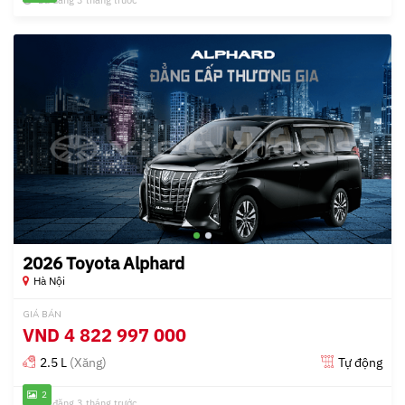
Đã đăng 3 tháng trước
2026 Toyota Alphard
Hà Nội
GIÁ BÁN
VND
4 822 997 000
2.5 L
(Xăng)
Tự động
2
Đã đăng 3 tháng trước