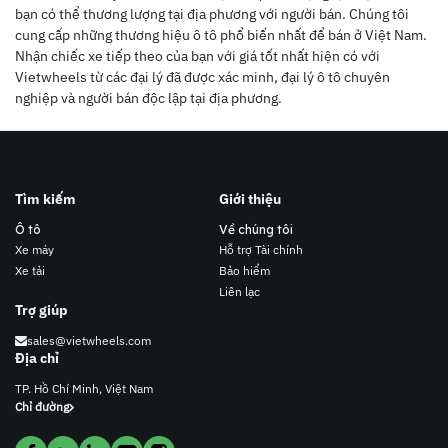
bạn có thể thương lượng tại địa phương với người bán. Chúng tôi
cung cấp những thương hiệu ô tô phổ biến nhất để bán ở Việt Nam.
Nhận chiếc xe tiếp theo của bạn với giá tốt nhất hiện có với
Vietwheels từ các đại lý đã được xác minh, đại lý ô tô chuyên
nghiệp và người bán độc lập tại địa phương.
Tìm kiếm
Giới thiệu
Ô tô
Về chúng tôi
Xe máy
Hỗ trợ Tài chính
Xe tải
Bảo hiểm
Liên lạc
Trợ giúp
sales@vietwheels.com
Địa chỉ
TP. Hồ Chí Minh, Việt Nam
Chỉ đường