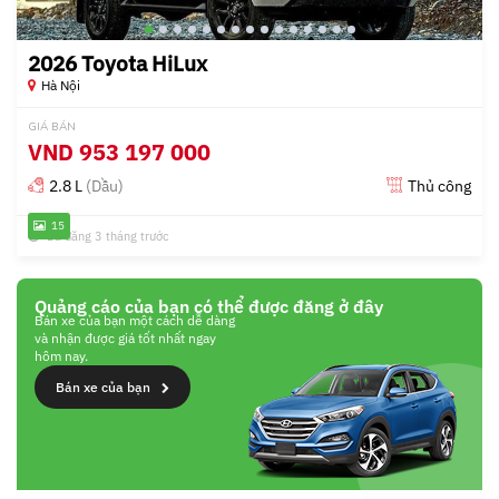
2026 Toyota HiLux
Hà Nội
GIÁ BÁN
VND
953 197 000
2.8 L
(Dầu)
Thủ công
15
Đã đăng 3 tháng trước
Quảng cáo của bạn có thể được đăng ở đây
Bán xe của bạn một cách dễ dàng
và nhận được giá tốt nhất ngay
hôm nay.
Bán xe của bạn