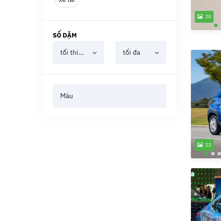
20
SỐ DẶM
tối thiểu
tối đa
Màu
23