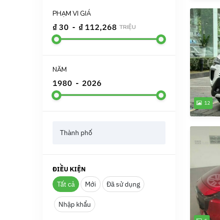
PHẠM VI GIÁ
₫ 30
-
₫ 112,268
TRIỆU
NĂM
1980
-
2026
12
Thành phố
ĐIỀU KIỆN
Tất cả
Mới
Đã sử dụng
Nhập khẩu