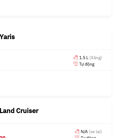
Yaris
1.5 L
(Xăng)
Tự động
Land Cruiser
N/A
(xe lai)
000