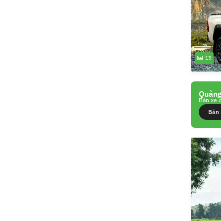
15
Quảng
Bán xe c
Bán 