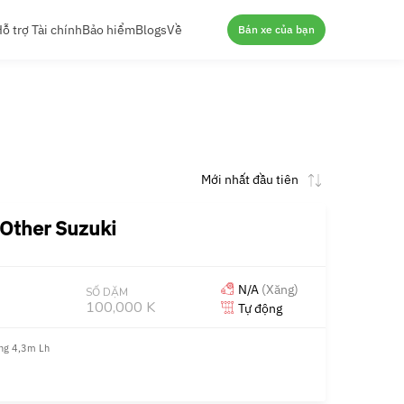
ỗ trợ Tài chính
Bảo hiểm
Blogs
Về
Bán xe của bạn
Other Suzuki
N/A
(Xăng)
SỐ DẶM
100,000 KM
Tự động
ùng 4,3m Lh