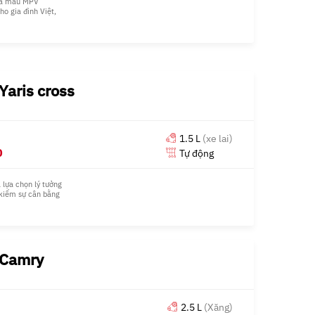
 là mẫu MPV
o gia đình Việt,
g gian rộng rãi và
 Độ bền Toyota kết
xe phù hợp cho cả
ụ. Tuy nhiên, động
 địa hình dốc, và
cruise control.
Yaris cross
1.5 L
(xe lai)
0
Tự động
 lựa chọn lý tưởng
 kiếm sự cân bằng
tiện nghi. Với
, xe chứng minh
n và thiết kế hiện
n cậy Toyota, ít
trẻ.
 Camry
2.5 L
(Xăng)