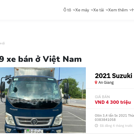
Ô tô
Xe máy
Xe tải
Xem thêm
H
e cộ
9 xe bán ở Việt Nam
2021 Suzuki 
An Giang
GIÁ BÁN
VND
4 300 triệu
Ollin 3,4 tấn Sx 2021 Th
0383841058
Đã đăng 4 tháng trước