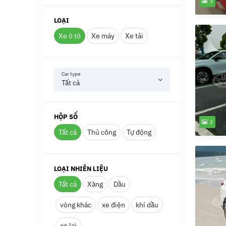
5
LOẠI
Xe ô tô
Xe máy
Xe tải
Car type
Tất cả
HỘP SỐ
2
Tất cả
Thủ công
Tự động
LOẠI NHIÊN LIỆU
Tất cả
Xăng
Dầu
vòng khác
xe điện
khí dầu
xe lai