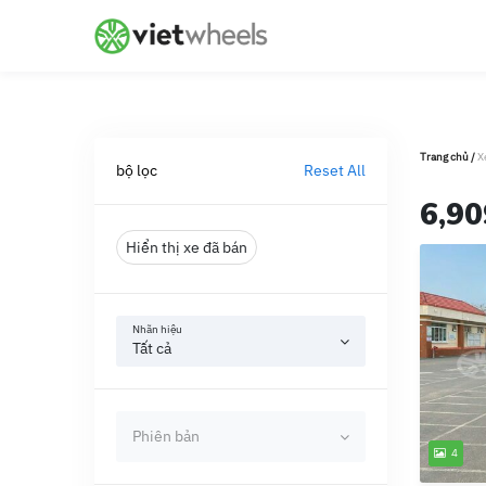
crossorigin
Trang chủ
/
X
bộ lọc
Reset All
6,90
Hiển thị xe đã bán
Nhãn hiệu
Tất cả
Phiên bản
4