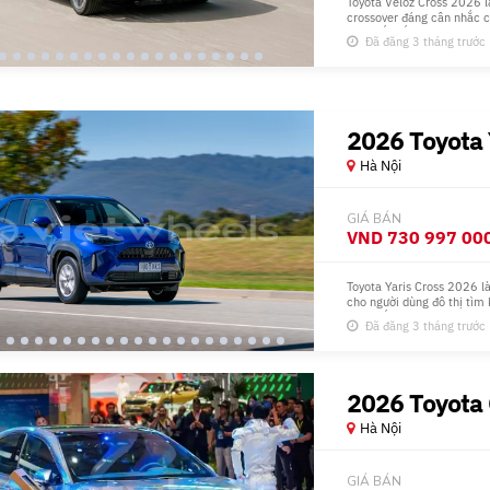
Toyota Veloz Cross 2026
crossover đáng cân nhắc ch
với thiết kế hiện đại, khôn
Đã đăng 3 tháng trước
trang bị an toàn vượt trội.
hợp giá bán hợp lý khiến 
sử dụng cá nhân lẫn dịch v
cơ vừa đủ có thể hạn chế ở
thiếu một số tiện nghi như 
2026 Toyota 
Hà Nội
GIÁ BÁN
VND
730 997 00
Toyota Yaris Cross 2026 là
cho người dùng đô thị tìm
giữa tiết kiệm, an toàn và 
Đã đăng 3 tháng trước
doanh số top 10 05/2026
sức hút nhờ hybrid tiên tiế
đại. Điểm cộng lớn là độ ti
hỏng vặt, phù hợp gia đình 
2026 Toyota
Hà Nội
GIÁ BÁN