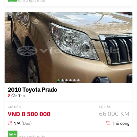
Đã đăng 2 ngày trước
2010 Toyota Prado
Cần Thơ
GIÁ BÁN
SỐ DẶM
VND
8 500 000
66,000 KM
N/A
(Dầu)
Thủ công
6