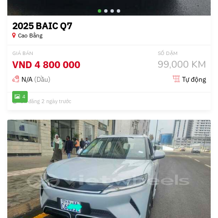
2025 BAIC Q7
Cao Bằng
GIÁ BÁN
SỐ DẶM
VND
4 800 000
99,000 KM
N/A
(Dầu)
Tự động
4
Đã đăng 2 ngày trước