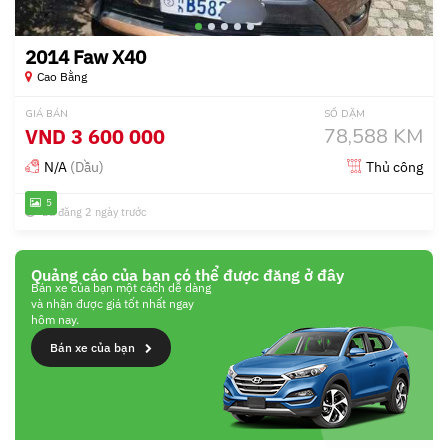
2014 Faw X40
Cao Bằng
GIÁ BÁN
SỐ DẶM
VND
3 600 000
78,588 KM
N/A
(Dầu)
Thủ công
5
Đã đăng 2 ngày trước
Quảng cáo của bạn có thể được đăng ở đây
Bán xe của bạn một cách dễ dàng
và nhận được giá tốt nhất ngay
hôm nay.
Bán xe của bạn