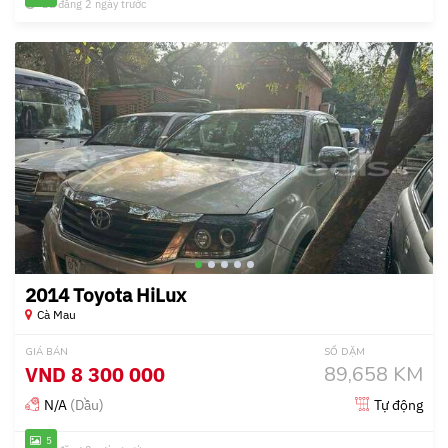
Đã đăng 2 ngày trước
2014 Toyota HiLux
Cà Mau
GIÁ BÁN
SỐ DẶM
VND
8 300 000
89,658 KM
N/A
(Dầu)
Tự động
5