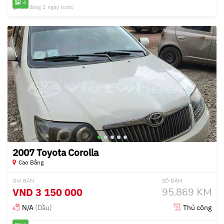
4
Đã đăng 2 ngày trước
2007 Toyota Corolla
Cao Bằng
GIÁ BÁN
SỐ DẶM
VND
3 150 000
95,869 KM
N/A
(Dầu)
Thủ công