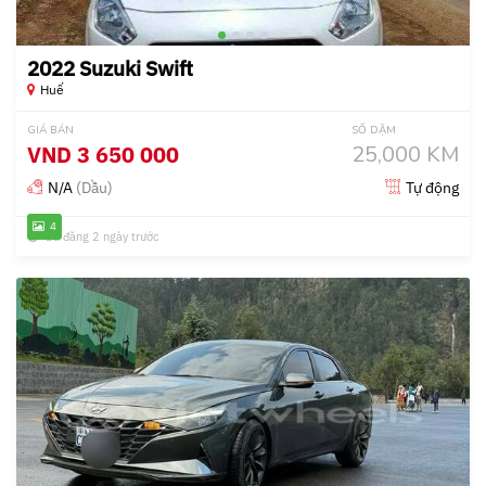
2022 Suzuki Swift
Huế
GIÁ BÁN
SỐ DẶM
VND
3 650 000
25,000 KM
N/A
(Dầu)
Tự động
4
Đã đăng 2 ngày trước