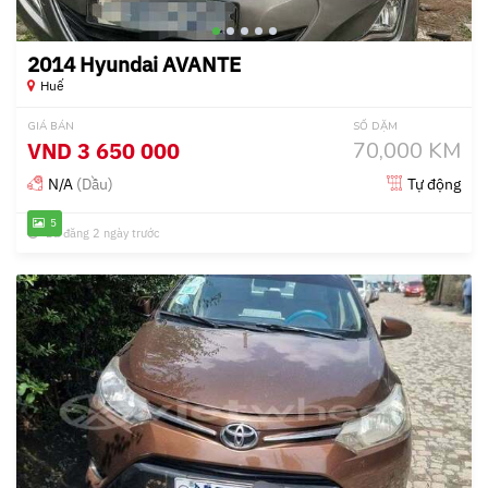
2014 Hyundai AVANTE
Huế
GIÁ BÁN
SỐ DẶM
VND
3 650 000
70,000 KM
N/A
(Dầu)
Tự động
5
Đã đăng 2 ngày trước