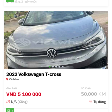
Đã đăng 2 ngày trước
2022 Volkswagen T-cross
Cà Mau
GIÁ BÁN
SỐ DẶM
VND
5 100 000
50,000 KM
N/A
(Xăng)
Tự động
5