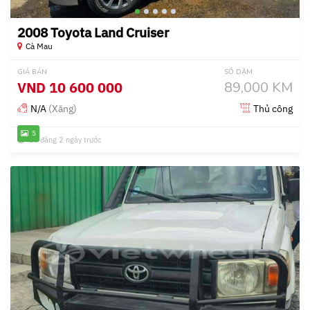
2008 Toyota Land Cruiser
Cà Mau
GIÁ BÁN
SỐ DẶM
VND
10 600 000
89,000 KM
N/A
(Xăng)
Thủ công
5
Đã đăng 2 ngày trước