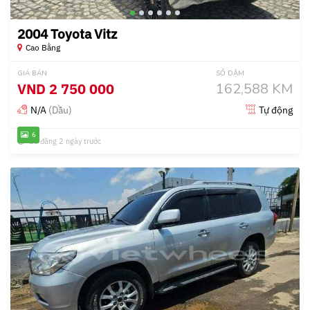
2004 Toyota Vitz
Cao Bằng
GIÁ BÁN
SỐ DẶM
VND
2 750 000
162,588 KM
N/A
(Dầu)
Tự động
6
Đã đăng 2 ngày trước