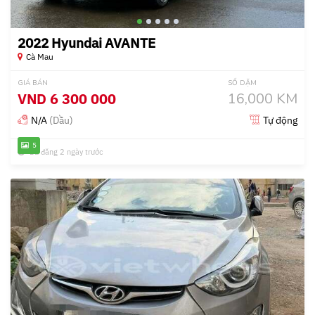
2022 Hyundai AVANTE
Cà Mau
GIÁ BÁN
SỐ DẶM
VND
6 300 000
16,000 KM
N/A
(Dầu)
Tự động
5
Đã đăng 2 ngày trước