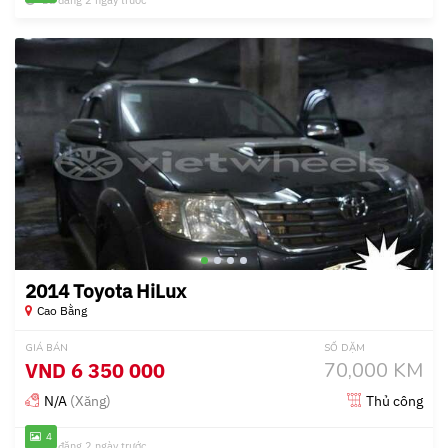
Đã đăng 2 ngày trước
2014 Toyota HiLux
Cao Bằng
GIÁ BÁN
SỐ DẶM
VND
6 350 000
70,000 KM
N/A
(Xăng)
Thủ công
4
Đã đăng 2 ngày trước