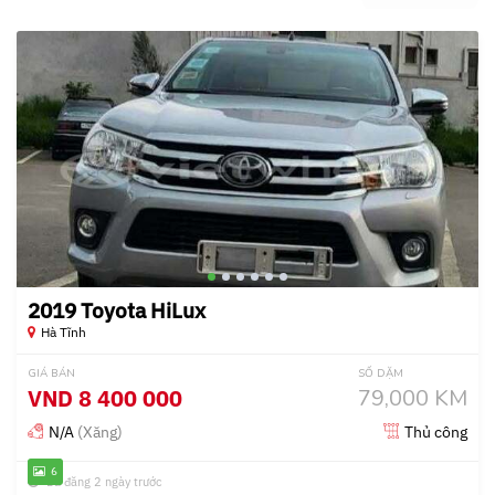
2019 Toyota HiLux
Hà Tĩnh
GIÁ BÁN
SỐ DẶM
VND
8 400 000
79,000 KM
N/A
(Xăng)
Thủ công
6
Đã đăng 2 ngày trước