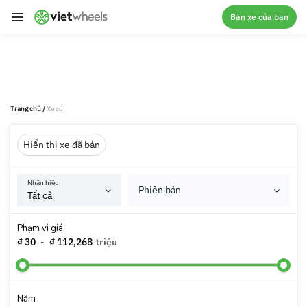
crossorigin
Bán xe của bạn
Trang chủ
/
Xe cộ
Hiển thị xe đã bán
Nhãn hiệu
Phiên bản
Phạm vi giá
₫ 30
-
₫ 112,268
triệu
Năm