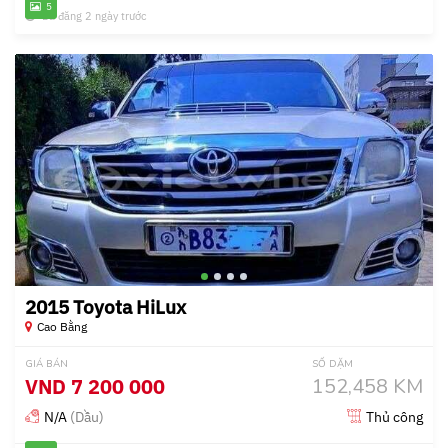
5
Đã đăng 2 ngày trước
2015 Toyota HiLux
Cao Bằng
GIÁ BÁN
SỐ DẶM
VND
7 200 000
152,458 KM
N/A
(Dầu)
Thủ công