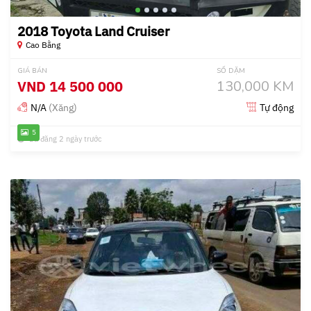
2018 Toyota Land Cruiser
Cao Bằng
GIÁ BÁN
SỐ DẶM
VND
14 500 000
130,000 KM
N/A
(Xăng)
Tự động
5
Đã đăng 2 ngày trước