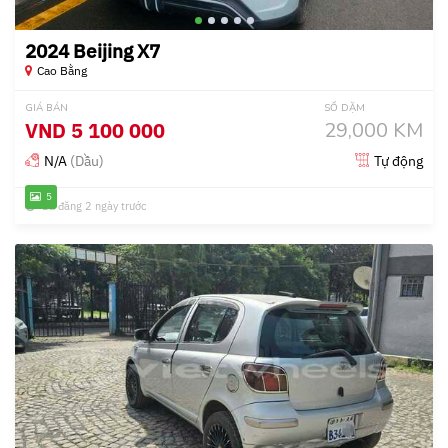
2024 Beijing X7
Cao Bằng
GIÁ BÁN
SỐ DẶM
VND
5 100 000
29,000 KM
N/A
(Dầu)
Tự động
5
Đã đăng 2 ngày trước