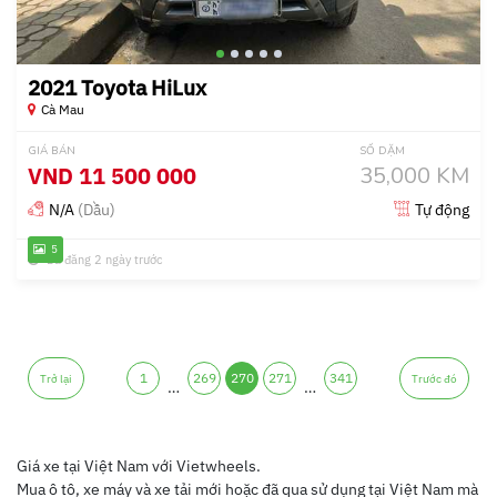
2021 Toyota HiLux
Cà Mau
GIÁ BÁN
SỐ DẶM
VND
11 500 000
35,000 KM
N/A
(Dầu)
Tự động
5
Đã đăng 2 ngày trước
1
269
270
271
341
Trở lại
Trước đó
…
…
Giá xe tại Việt Nam với Vietwheels.
Mua ô tô, xe máy và xe tải mới hoặc đã qua sử dụng tại Việt Nam mà