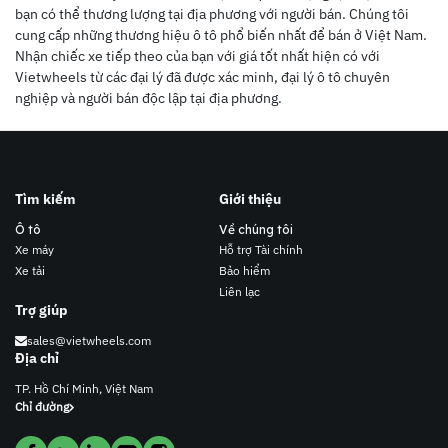
bạn có thể thương lượng tại địa phương với người bán. Chúng tôi
cung cấp những thương hiệu ô tô phổ biến nhất để bán ở Việt Nam.
Nhận chiếc xe tiếp theo của bạn với giá tốt nhất hiện có với
Vietwheels từ các đại lý đã được xác minh, đại lý ô tô chuyên
nghiệp và người bán độc lập tại địa phương.
Tìm kiếm
Giới thiệu
Ô tô
Về chúng tôi
Xe máy
Hỗ trợ Tài chính
Xe tải
Bảo hiểm
Liên lạc
Trợ giúp
sales@vietwheels.com
Địa chỉ
TP. Hồ Chí Minh, Việt Nam
Chỉ đường