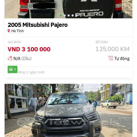
2005 Mitsubishi Pajero
Hà Tĩnh
GIÁ BÁN
SỐ DẶM
VND
3 100 000
125,000 KM
N/A
(Dầu)
Tự động
5
Đã đăng 2 ngày trước