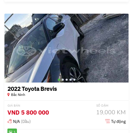
2022 Toyota Brevis
Bắc Ninh
GIÁ BÁN
SỐ DẶM
VND
5 800 000
19,000 KM
N/A
(Dầu)
Tự động
5